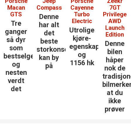
Porsche
Jeep
Porsche
Zeekr
Macan
Compass
Cayenne
7GT
GTS
Turbo
Privilege
Denne
Electric
AWD
Tre
har alt
Launch
Utrolige
ganger
det
Edition
kjøre­
så dyr
beste
Denne
egenskaper
som
storkonsernet
bilen
og
bestselgerne
kan by
håper
1156 hk
og
på
nok de
nesten
tradisjon
verdt
bilmerke
det
at du
ikke
prøver