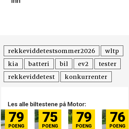
inn
rekkeviddetestsommer2026
wltp
kia
batteri
bil
ev2
tester
rekkeviddetest
konkurrenter
Les alle biltestene på Motor:
79
75
79
76