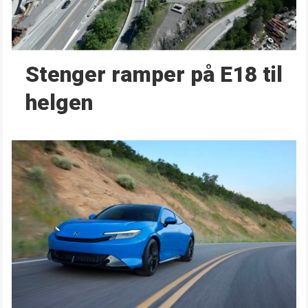
Stenger ramper på E18 til
helgen