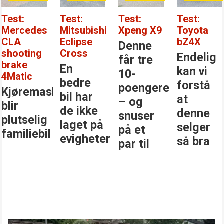
Test:
Test:
Test:
Test:
Mercedes
Mitsubishi
Xpeng X9
Toyota
CLA
Eclipse
bZ4X
Denne
shooting
Cross
Endelig
får tre
brake
En
kan vi
10-
4Matic
bedre
forstå
poengere
Kjøremaskinen
bil har
at
– og
blir
de ikke
denne
snuser
plutselig
laget på
selger
på et
familiebil
evigheter
så bra
par til