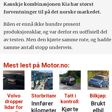
Kanskje kombinasjonen Kia har størst
forventninger til på det norske markedet.
Bilen er ennå ikke hundre prosent
produksjonsklar, og var derfor en uoffisiell del
av testen. Men den kjørte samme rute, og hadde
samme antall stopp underveis.
Mest lest på Motor.no:
Volvo
Storbritannia:
Tatt i
Bilkjøp:
dropper
kontroll:
Innfører
Brukt
lidar for
Kjørte
kilometer­
elbil