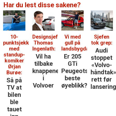
Har du lest disse sakene?
10-
Designsjef
Vi med
Sjefen
punktsjekken
Thomas
gull på
tok grep:
med
Ingenlath:
landsbygda:
Audi
standup-
Vil ha
Er 205
stoppet
komiker
tilbake
GTi
«Volvo-
Ørjan
knappene
Peugeots
håndtak
Burøe:
i
beste
rett før
Så på
Volvoer
øyeblikk?
lanserin
TV at
bilen
ble
tauet