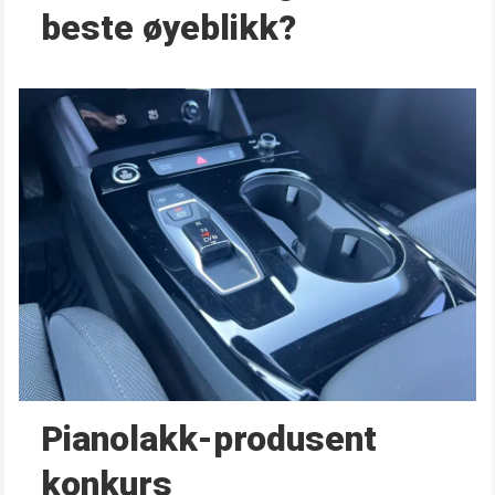
beste øyeblikk?
Pianolakk-produsent
konkurs