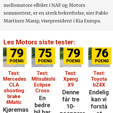
mellomstore elbiler i NAF og Motors
sommertest, er en sterk bekreftelse, sier Pablo
Martinez Masip, visepresident i Kia Europa.
Les Motors siste tester:
79
75
79
76
Test:
Test:
Test:
Test:
Mercedes
Mitsubishi
Xpeng
Toyota
CLA
Eclipse
X9
bZ4X
shooting
Cross
Denne
Endelig
brake
En
får tre
kan vi
4Matic
bedre
10-
forstå
Kjøremaskinen
bil har