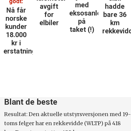
godt:
med
avgift
hadde
Nå får
eksosanlegget
for
bare 36
norske
på
elbiler
km
kunder
taket (!)
rekkevid
18.000
kr i
erstatning
Blant de beste
Resultat: Den aktuelle utstyrsversjonen med 19-
toms felger har en rekkevidde (WLTP) på 418