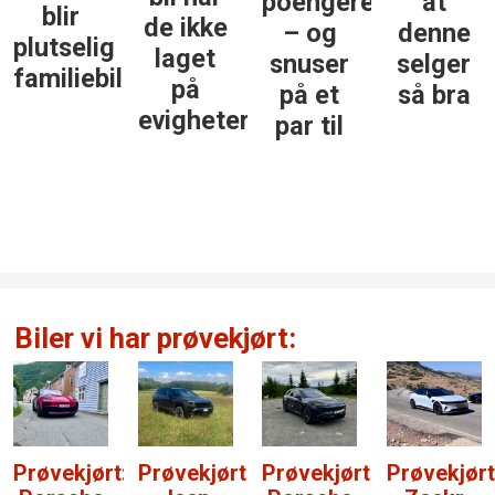
poengere
at
blir
de ikke
– og
denne
plutselig
laget
snuser
selger
familiebil
på
på et
så bra
evigheter
par til
Biler vi har prøvekjørt:
Prøvekjørt:
Prøvekjørt:
Prøvekjørt:
Prøvekjørt