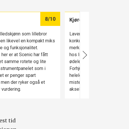
8
/10
Kjøreegenskaper
illedskjønn som lillebror
Lavere vekt og lettere styring
en likevel en kompakt miks
konkurrentene, gir mer småbil
e og funksjonalitet.
merker den samme lekenhet
her er at Scenic har fått
hos lillebror Megane, uten at 
et samme rotete og lite
ødelegger stabiliteten i høyere
nstrumentpanelet som i
Forhjulstrekk er ikke ideelt på
t er penger spart
helelektrisk bil, og på vått un
, men der ryker også et
mister den litt grepet ved kraf
 vurdering.
akselerasjon.
est tid