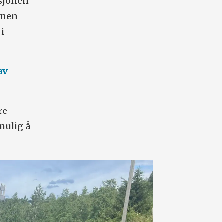
rsjonen
onen
i
av
re
mulig å