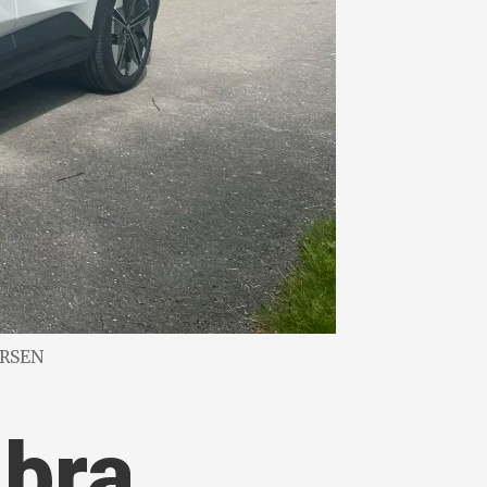
ERSEN
 bra