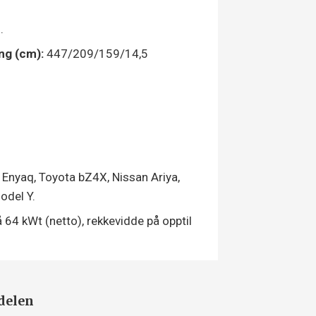
.
ng (cm):
447/209/159/14,5
Enyaq, Toyota bZ4X, Nissan Ariya,
odel Y.
 64 kWt (netto), rekkevidde på opptil
tdelen