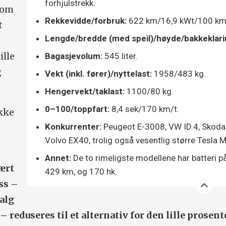
forhjulstrekk.
lom
Rekkevidde/forbruk:
622 km/16,9 kWt/100 km
t
Lengde/bredde (med speil)/høyde/bakkeklari
ille
Bagasjevolum:
545 liter.
g
Vekt (inkl. fører)/nyttelast:
1958/483 kg.
Hengervekt/taklast:
1100/80 kg.
0–100/toppfart:
8,4 sek/170 km/t.
ikke
Konkurrenter:
Peugeot E-3008, VW ID.4, Skoda 
Volvo EX40, trolig også vesentlig større Tesla M
Annet:
De to rimeligste modellene har batteri på
ært
429 km, og 170 hk.
ess –
valg
 – reduseres til et alternativ for den lille prosen