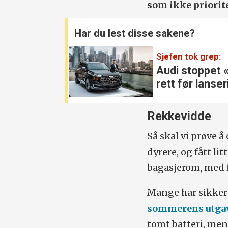
som ikke priorite
Har du lest disse sakene?
Sjefen tok grep:
Audi stoppet 
rett før lanse
Rekkevidde
Så skal vi prøve å
dyrere, og fått li
bagasjerom, med f
Mange har sikkert
sommerens utgav
tomt batteri, men