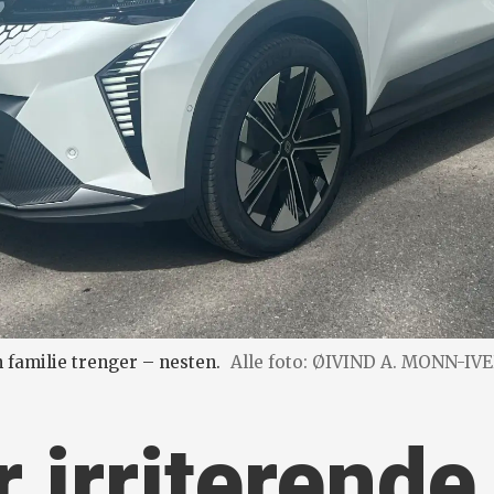
n familie trenger – nesten.
Alle foto: ØIVIND A. MONN-IV
 irriterende