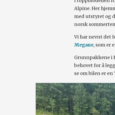
i toppmodellen Ic
Alpine. Her hjemm
med utstyret og 
norsk sommertem
Vi har nevnt det f
Megane
, som er 
Grunnpakkene i Re
behovet for å leg
se om bilen er en 