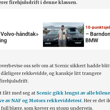
rer firehjulsdrift i denne klassen.
«Volvo-håndtak»
– Barndom
ring
BMW
 overbevise oss selv om at Scenic sikkert hadde bli
tt dårligere rekkevidde, og kanskje litt trangere
irehjulsdrift.
 fått med seg at
Scenic gikk lengst av alle bilene
e av NAF og Motors rekkeviddetest
.
Her er det i
 full blære, som krever en stopp underveis.