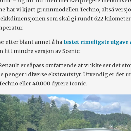
onic – og litt tid i den mer særpregete mellomve
e har vi kjørt grunnmodellen Techno, altså versj
dekkdimensjonen som skal gi rundt 622 kilometer 
peratur.
ør etter blant annet å ha
testet rimeligste utgave 
en litt mindre versjon av Scenic:
nault er såpass omfattende at vi ikke ser det sto
ge penger i diverse ekstrautstyr. Utvendig er det u
Techno eller 40.000 dyrere Iconic.