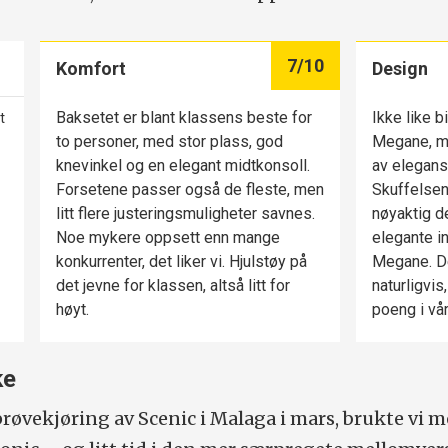
7
/10
Komfort
Design
Baksetet er blant klassens beste for
Ikke like b
t
to personer, med stor plass, god
Megane, m
knevinkel og en elegant midtkonsoll.
av elegans
Forsetene passer også de fleste, men
Skuffelsen 
litt flere justeringsmuligheter savnes.
nøyaktig d
Noe mykere oppsett enn mange
elegante i
konkurrenter, det liker vi. Hjulstøy på
Megane. De
det jevne for klassen, altså litt for
naturligvis
høyt.
poeng i vår
ke
prøvekjøring av Scenic i Malaga i mars, brukte vi m