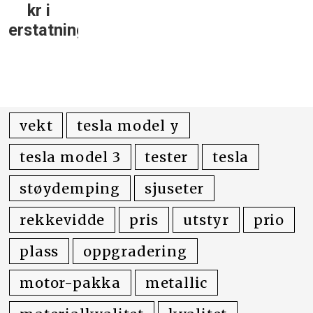
kr i
erstatning
vekt
tesla model y
tesla model 3
tester
tesla
støydemping
sjuseter
rekkevidde
pris
utstyr
prio
plass
oppgradering
motor-pakka
metallic