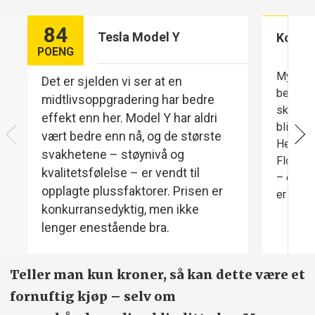
84
Tesla Model Y
Komfo
POENG
Mye lav
Det er sjelden vi ser at en
bedre d
midtlivsoppgradering har bedre
skjermen
effekt enn her. Model Y har aldri
blir al
vært bedre enn nå, og de største
Heldigv
svakhetene – støynivå og
Flott s
kvalitetsfølelse – er vendt til
– og de
opplagte plussfaktorer. Prisen er
er ikke 
konkurransedyktig, men ikke
lenger enestående bra.
Teller man kun kroner, så kan dette være et
fornuftig kjøp – selv om