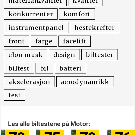
materialkvalitet
kvalitet
konkurrenter
komfort
instrumentpanel
hestekrefter
front
farge
facelift
elon musk
design
biltester
biltest
bil
batteri
akselerasjon
aerodynamikk
test
Les alle biltestene på Motor: