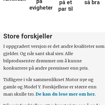
på
på et
så bra
oppover. Kan bilene leveres med
evigheter
par til
firehjulsdrift, velger vi som regel dette.
Service/vedlikholdsavtaler er ikke med.
Hvis prisene gjelder en begrenset
Store forskjeller
tidsperiode (kampanjer), så opplyser vi om
dette.
I oppgradert versjon er det andre kvaliteter som
gjelder. Og når sant skal sies: Alle
bilprodusenter drømmer om å kunne
konkurrere på andre premisser enn pris.
Tidligere i vår sammenliknet Motor nye og
gamle og Model Y. Forskjellene er større enn
man skulle tro.
De kan du lese mer om her.