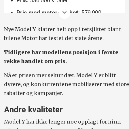
Pris:
536
.000 kroner.
Pris med motor-pakke*:
579.000
Drivlinje:
75 kWt batteri, 514 hk/586 Nm,
Nye Model Y klatrer helt opp i tetsjiktet blant
ett-trinns automat, firehjulsdrift.
bilene Motor har testet det siste årene.
Rekkevidde/forbruk (19 toms hjul):
586
Tidligere har modellens posisjon i første
(568 med 20") km/15,3 kWt/100 km.
rekke handlet om pris.
Ladehastighet:
250 kW.
Nå er prisen mer sekundær. Model Y er blitt
0–100/toppfart:
4,8 sek/201 km/t.
dyrere, og konkurrentene mobiliserer med store
rabatter og kampanjer.
Bagasjevolum:
854 liter, pluss frunk på
117 liter.
Andre kvaliteter
Vekt/hengervekt (kg):
1917/1600
Model Y har ikke lenger noe opplagt fortrinn
Lengde/bredde (inkl.