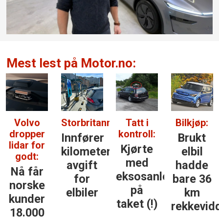
Mest lest på Motor.no:
Volvo
Storbritannia:
Tatt i
Bilkjøp:
dropper
kontroll:
Innfører
Brukt
lidar for
Kjørte
kilometer­
elbil
godt:
med
avgift
hadde
Nå får
eksosanlegget
for
bare 36
norske
på
elbiler
km
kunder
taket (!)
rekkevid
18.000