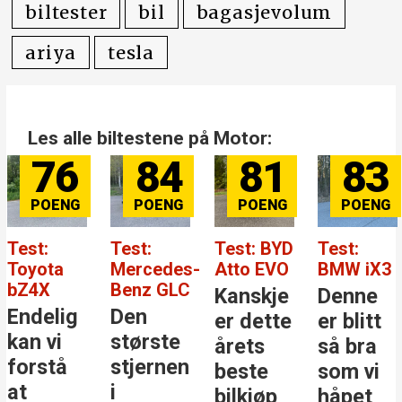
biltester
bil
bagasjevolum
ariya
tesla
Les alle biltestene på Motor:
76
84
81
83
Test:
Test:
Test: BYD
Test:
Toyota
Mercedes-
Atto EVO
BMW iX3
bZ4X
Benz GLC
Kanskje
Denne
Endelig
Den
er dette
er blitt
kan vi
største
årets
så bra
forstå
stjernen
beste
som vi
at
i
bilkjøp
håpet