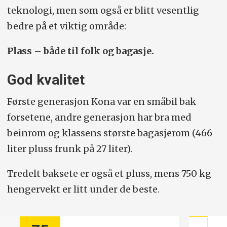
teknologi, men som også er blitt vesentlig
Rekkevidde/forbruk (
WLTP
):
Opptil 514
bedre på et viktig område:
km /14,7 kWt/100 km. Rekkevidde
(WLTP), testbil med 19-toms hjul: 454
Plass – både til folk og bagasje.
km.
God kvalitet
Ladehastighet:
100 kW.
Første generasjon Kona var en småbil bak
Lengde/bredde (ekskl.
forsetene, andre generasjon har bra med
speil)/høyde/bakkeklaring:
435/182/157/1
beinrom og klassens største bagasjerom (466
cm.
liter pluss frunk på 27 liter).
Bagasjevolum (liter):
466 + 27 (frunk).
Tredelt baksete er også et pluss, mens 750 kg
Vekt/nyttelast:
1760/385.
hengervekt er litt under de beste.
Hengervekt/taklast:
750/100 kg.