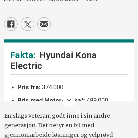
Hyundai Kona
Electric
Pris fra:
374.000
Pris med Motor-pakka*
: 489.000
Motor/drivlinje:
65,4 kWt batteri, 218 hk,
En slags veteran, godt inne i sin andre
255 Nm, ett-trinns automat,
generasjon. Det betyr en bil med
forhjulstrekk.
gjennomarbeide løsninger og velprøvd