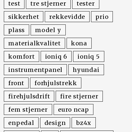
garantien ikke
test
tre stjerner
tester
gjelder
sikkerhet
rekkevidde
prio
plass
model y
materialkvalitet
kona
komfort
ioniq 6
ioniq 5
instrumentpanel
hyundai
front
forhjulstrekk
firehjulsdrift
fire stjerner
fem stjerner
euro ncap
enpedal
design
bz4x