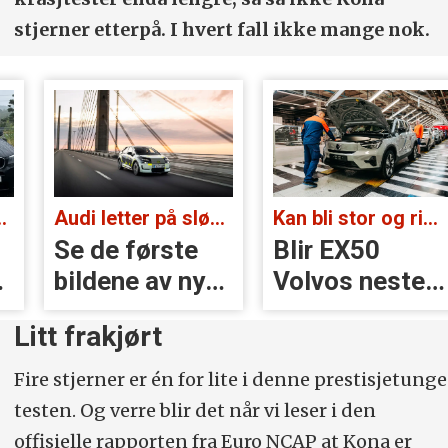
stjerner etterpå. I hvert fall ikke mange nok.
Audi letter på sløret:
Kan bli stor og rimelig:
Se de første
Blir EX50
bildene av nye
Volvos neste
A2 e-tron
storsatsing?
Litt frakjørt
Fire stjerner er én for lite i denne prestisjetunge
testen. Og verre blir det når vi leser i den
offisielle rapporten fra Euro NCAP at Kona er