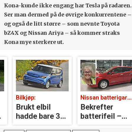
Kona-kunde ikke engang har Tesla på radaren.
Ser man dermed på de øvrige konkurrentene –
og også de litt større – som nevnte Toyota
bZ4X og Nissan Ariya – så kommer straks
Kona mye sterkere ut.
Bilkjøp:
Nissan batterigaranti:
Brukt elbil
Bekrefter
hadde bare 36
batteri­feil –
km rekkevidde
mener