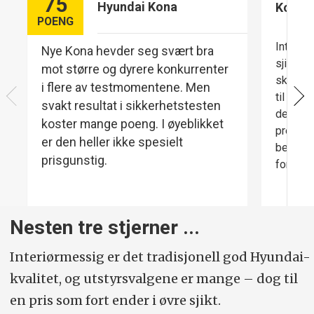
75
0–100/toppfart:
7,8 sek/172 km/t.
Hyundai Kona
Komfo
POENG
Konkurrenter:
MGS5, Skoda Elroq,
Interiør
Nye Kona hevder seg svært bra
Renault Scenic, Kia EV3, Peugeot E-
sjikt. F
mot større og dyrere konkurrenter
2008.
skinnakt
i flere av testmomentene. Men
til varm
svakt resultat i sikkerhetstesten
Motor-pakka
: Her velger vi
det er 
koster mange poeng. I øyeblikket
premium 
utstyrsgraden og tilleggene vi mener gir
er den heller ikke spesielt
begge f
mest for pengene. Vinter­hjul, ladekabler
prisgunstig.
forbedr
og valgfri metallic lakk er alltid inkludert.
Varme i seter og ratt er et krav. Adaptiv
Nesten tre stjerner ...
fartsholder prioriteres alltid, generelt
også den mest avanserte lys­
Interiørmessig er det tradisjonell god Hyundai-
teknologien. Henger­feste er inkludert fra
kvalitet, og utstyrsvalgene er mange – dog til
kompaktklassen og oppover. Kan bilene
en pris som fort ender i øvre sjikt.