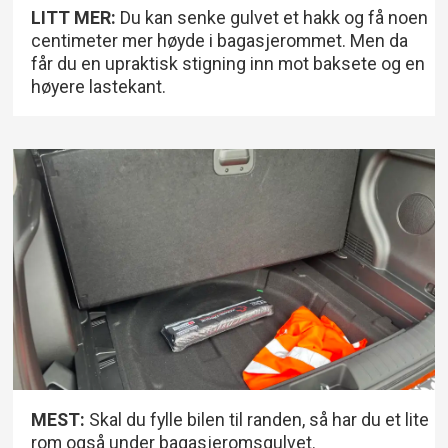
LITT MER:
Du kan senke gulvet et hakk og få noen
centimeter mer høyde i bagasjerommet. Men da
får du en upraktisk stigning inn mot baksete og en
høyere lastekant.
MEST:
Skal du fylle bilen til randen, så har du et lite
rom også under bagasjeromsgulvet.