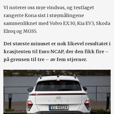
leveres med firehjulsdrift, velger vi som
Vi noterer oss mye vindsus, og testlaget
regel dette. Service/vedlieholdspakker
rangerte Kona sist i støymålingene
er ikke inkludert. Gjelder prisene en
sammenliknet med Volvo EX30, Kia EV3, Skoda
begrenset tids­periode (kampanjer),
Elroq og MGS5.
opplyser vi om det
Det største minuset er nok likevel resultatet i
krasjtesten til Euro NCAP, der den fikk fire –
på grensen til tre – av fem stjerner.