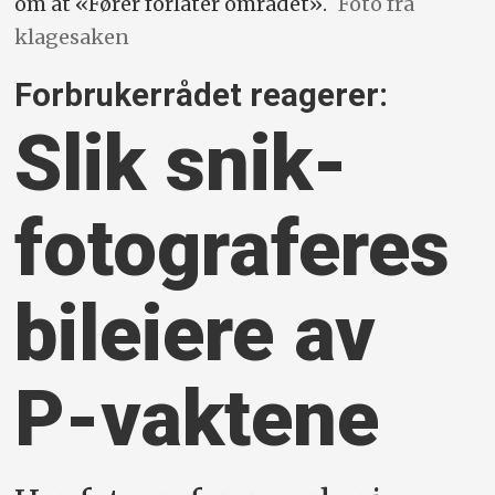
om at «Fører forlater området».
Foto fra
klagesaken
Forbrukerrådet reagerer:
Slik snik­
fotograferes
bileiere av
P-vaktene