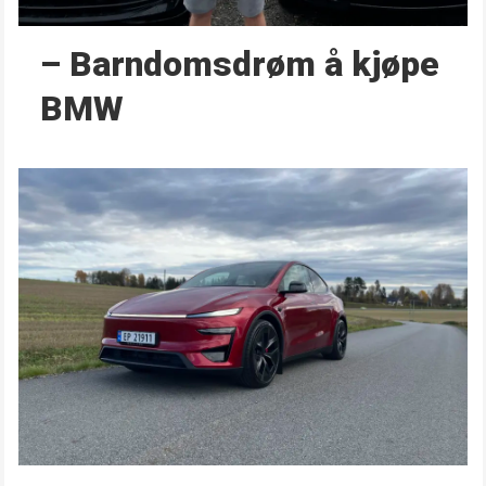
– Barndoms­drøm å kjøpe
BMW