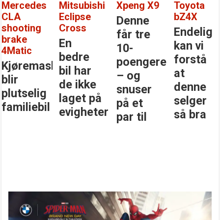
Mitsubishi
Xpeng X9
Toyota
Mercede
Eclipse
bZ4X
Benz GL
Denne
Cross
Endelig
Den
får tre
En
kan vi
største
10-
bedre
forstå
stjerne
poengere
kinen
bil har
at
i
– og
de ikke
denne
klassen
snuser
laget på
selger
på et
evigheter
så bra
par til