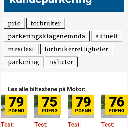
prio
forbruker
parkeringsklagenemnda
aktuelt
mestlest
forbrukerrettigheter
parkering
nyheter
Les alle biltestene på Motor:
75
79
76
84
Test:
Test:
Test:
Test: