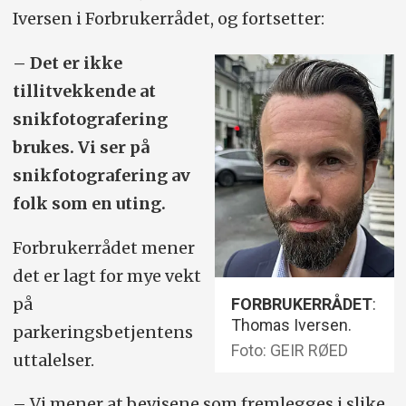
Iversen i Forbrukerrådet, og fortsetter:
– Det er ikke
tillitvekkende at
snikfotografering
brukes. Vi ser på
snikfotografering av
folk som en uting.
Forbrukerrådet mener
det er lagt for mye vekt
på
FORBRUKERRÅDET
:
Thomas Iversen.
parkeringsbetjentens
Foto: GEIR RØED
uttalelser.
– Vi mener at bevisene som fremlegges i slike