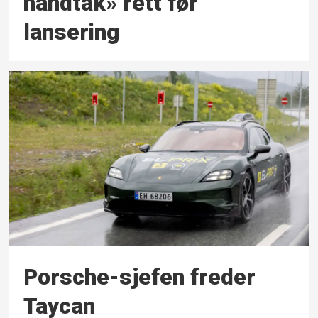
håndtak» rett før
lansering
Porsche-sjefen freder
Taycan