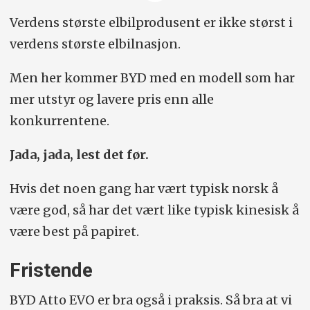
Drivlinje
: 74,8 kWt batteri, 449 hk/560
Verdens største elbilprodusent er ikke størst i
Nm., firehjulsdrift, ettrinns automat.
verdens største elbilnasjon.
Lengde/bredde (innfelte
Men her kommer BYD med en modell som har
speil)/høyde/bakkeklaring (cm)
:
mer utstyr og lavere pris enn alle
446/186/162/16
konkurrentene.
Rekkevidde/forbruk:
470 km / 17,8 kWt
Jada, jada, lest det før.
/ 100 km
Hvis det noen gang har vært typisk norsk å
Lading
: 10–80 prosent på 25 min, 220
være god, så har det vært like typisk kinesisk å
kW ladefart.
være best på papiret.
Bagasjevolum (liter):
490 pluss frunk på
Fristende
101 liter.
BYD Atto EVO er bra også i praksis. Så bra at vi
Vekt/nyttelast:
1990/455