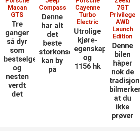
e
Jeep
Porsche
Zeekr
Lexus 
n
Compass
Cayenne
7GT
550e
Turbo
Privilege
Denne
En uk
Electric
AWD
har alt
med
Launch
Utrolige
r
det
dette
Edition
kjøre­
r
beste
og d
Denne
egenskaper
storkonsernet
vil
bilen
og
lgerne
kan by
kansk
håper
1156 hk
på
ikke h
nok de
n
noe
tradisjonelle
anne
bilmerkene
at du
ikke
prøver