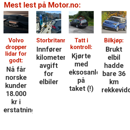
Mest lest på Motor.no:
vo
Storbritannia:
Tatt i
Bilkjøp:
Niss
per
kontroll:
batter
Innfører
Brukt
for
Kjørte
Bekr
kilometer­
elbil
t:
med
batte
avgift
hadde
år
eksosanlegget
feil
for
bare 36
ke
på
men
elbiler
km
er
taket (!)
gara
rekkevidde
00
ikk
i
gjel
tning