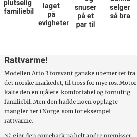
lig
laget
klass
snuser
selger
ebil
på
på et
så bra
evigheter
par til
Rattvarme!
Modellen Atto 3 forsvant ganske ubemerket fra
det norske markedet, til tross for mye ros. Motor
kalte den en ujålete, komfortabel og fornuftig
familiebil. Men den hadde noen opplagte
mangler her i Norge, som for eksempel
rattvarme.
Nå gjør den comeback på helt andre premisser.