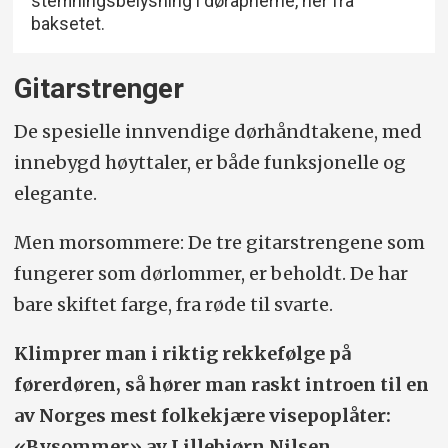
stemningsbelysning i døråpnerne, her fra
baksetet.
Gitarstrenger
De spesielle innvendige dørhåndtakene, med
innebygd høyttaler, er både funksjonelle og
elegante.
Men morsommere: De tre gitarstrengene som
fungerer som dørlommer, er beholdt. De har
bare skiftet farge, fra røde til svarte.
Klimprer man i riktig rekkefølge på
førerdøren, så hører man raskt introen til en
av Norges mest folkekjære visepoplåter:
«Bysommer» av Lillebjørn Nilsen.