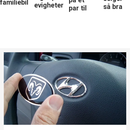
på et
bil
evigheter
så bra
par til