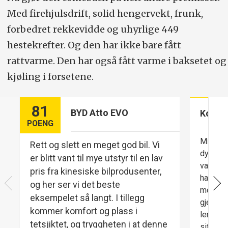
Med firehjulsdrift, solid hengervekt, frunk,
forbedret rekkevidde og uhyrlige 449
hestekrefter. Og den har ikke bare fått
rattvarme. Den har også fått varme i baksetet og
kjøling i forsetene.
81
BYD Atto EVO
Komfo
POENG
Mindre 
Rett og slett en meget god bil. Vi
dyrere b
er blitt vant til mye utstyr til en lav
varme i
pris fra kinesiske bilprodusenter,
har en 
og her ser vi det beste
mot und
eksempelet så langt. I tillegg
gjennom
kommer komfort og plass i
lengre 
tetsjiktet, og tryggheten i at denne
sittepo