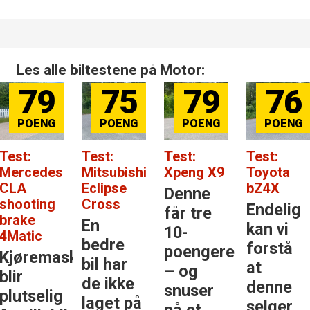
Les alle biltestene på Motor:
9
75
79
76
Test:
Test:
Test:
Test
es
Mitsubishi
Xpeng X9
Toyota
Mer
Eclipse
bZ4X
Ben
Denne
ng
Cross
Endelig
Den
får tre
En
kan vi
stø
10-
bedre
forstå
stj
poengere
maskinen
bil har
at
i
– og
de ikke
denne
kla
snuser
lig
laget på
selger