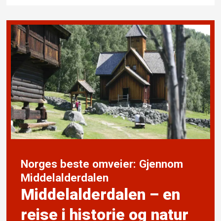
Norges beste omveier: Gjennom
Middelalderdalen
Middelalderdalen – en
reise i historie og natur