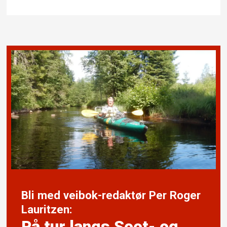
Bli med veibok-redaktør Per Roger
Lauritzen:
På tur langs Soot- og