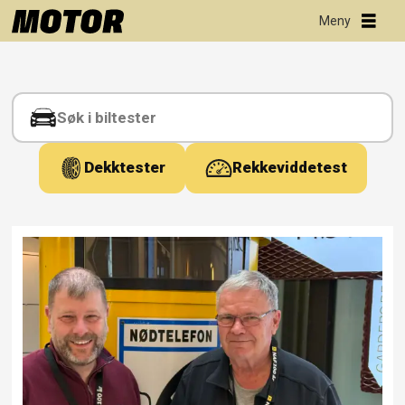
Tag:
reisetips
Dekktester
Rekkeviddetest