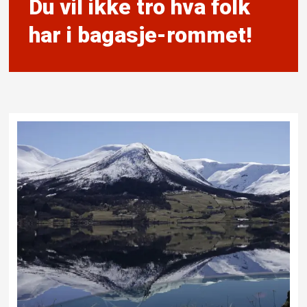
Du vil ikke tro hva folk
har i bagasje-rommet!