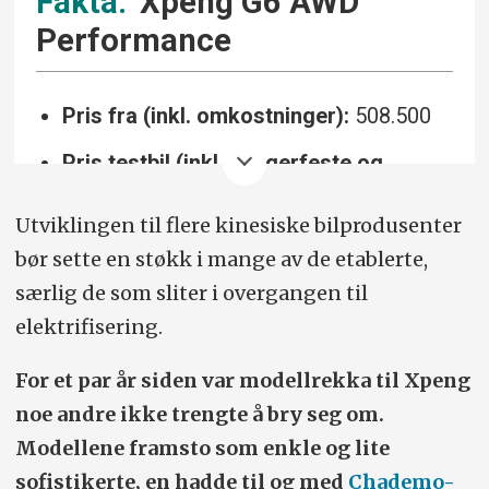
Xpeng G6 AWD
Performance
Pris fra (inkl. omkostninger):
508.500
Pris testbil (inkl. hengerfeste og
metallic, eksl. vinterdekk):
516.500
Utviklingen til flere kinesiske bil­produsenter
Drivlinje:
87,5 kWt, 476 hk, firehjulsdrift,
bør sette en støkk i mange av de etablerte,
ettrinns automat.
særlig de som sliter i overgangen til
elektrifisering.
Rekkevidde/forbruk (WLTP):
550 km,
17,9 kWt/100 km.
For et par år siden var modellrekka til Xpeng
Lading:
280 kW (10–80 prosent på 20
noe andre ikke trengte å bry seg om.
min.)
Modellene framsto som enkle og lite
sofistikerte, en hadde til og med
Chademo-