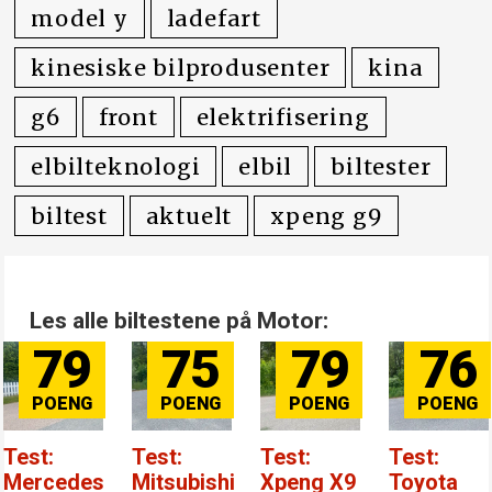
model y
ladefart
kinesiske bilprodusenter
kina
g6
front
elektrifisering
elbilteknologi
elbil
biltester
biltest
aktuelt
xpeng g9
Les alle biltestene på Motor:
79
75
79
76
Test:
Test:
Test:
Test:
Mercedes
Mitsubishi
Xpeng X9
Toyota