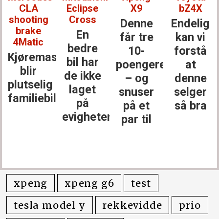
CLA
Eclipse
X9
bZ4X
shooting
Cross
Denne
Endelig
brake
En
får tre
kan vi
4Matic
bedre
10-
forstå
Kjøremaskinen
bil har
poengere
at
blir
de ikke
– og
denne
plutselig
laget
snuser
selger
familiebil
på
på et
så bra
evigheter
par til
xpeng
xpeng g6
test
tesla model y
rekkevidde
prio