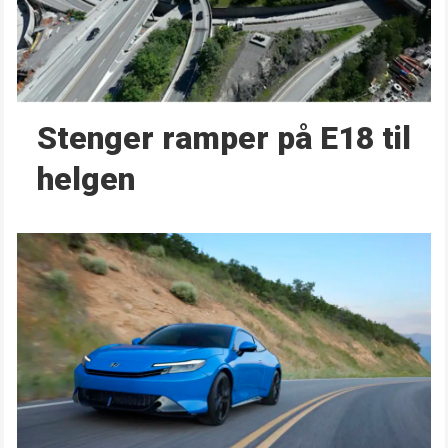
Stenger ramper på E18 til
helgen