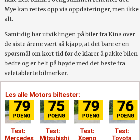
Mye kan rettes opp via oppdateringer, men ikke
alt.
Samtidig har utviklingen på biler fra Kina over
de siste årene vært så kjapp, at det bare er en
spørsmål om kort tid før de klarer å pakke bilen
bedre og er helt på høyde med det beste fra
veletablerte bilmerker.
Les alle Motors biltester:
79
75
79
76
Test:
Test:
Test:
Test:
Mercedes
Mitsubishi
Xpeng
Toyota