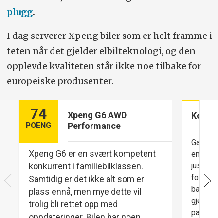
Toppfart/0–100 km/t:
202 km/t/4,1 sek.
plugg
.
Lengde/bredde/høyde (cm):
I dag serverer Xpeng biler som er helt framme i
475/216/165
teten når det gjelder elbilteknologi, og den
Vekt/nyttelast (kg):
2120/443
opplevde kvaliteten står ikke noe tilbake for
Hengervekt/taklast (kg):
1500/75
europeiske produsenter.
Bagasjerom:
571/1374 liter.
74
Xpeng G6 AWD
Komfo
Hjuldimensjon:
255/45-20
POENG
Performance
Konkurrenter:
Ford Mustang Mach-E,
Ganske 
Xpeng G6 er en svært kompetent
enn i e
Hyundai Ioniq 5, Kia EV6, Nio EL6, Skoda
konkurrent i familiebilklassen.
justeri
Enyaq, Tesla Model Y, Volkswagen
forlengb
Samtidig er det ikke alt som er
bak og f
ID.4/ID.5
plass ennå, men mye dette vil
gjelder
trolig bli rettet opp med
parkeri
oppdateringer. Bilen har noen