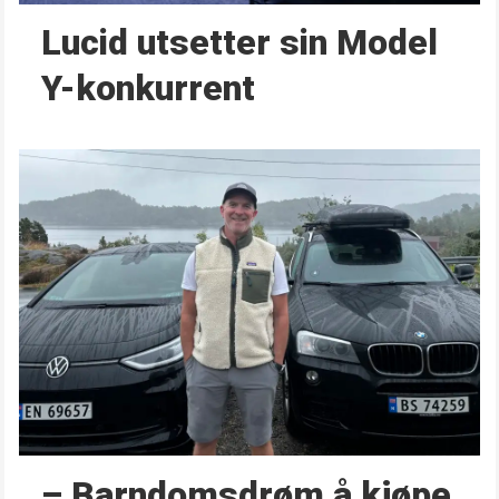
Lucid utsetter sin Model
Y-konkurrent
– Barndoms­drøm å kjøpe