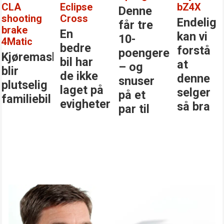
CLA
Eclipse
bZ4X
Denne
shooting
Cross
Endelig
får tre
brake
En
kan vi
10-
4Matic
bedre
forstå
poengere
Kjøremaskinen
bil har
at
– og
blir
de ikke
denne
snuser
plutselig
laget på
selger
på et
familiebil
evigheter
så bra
par til