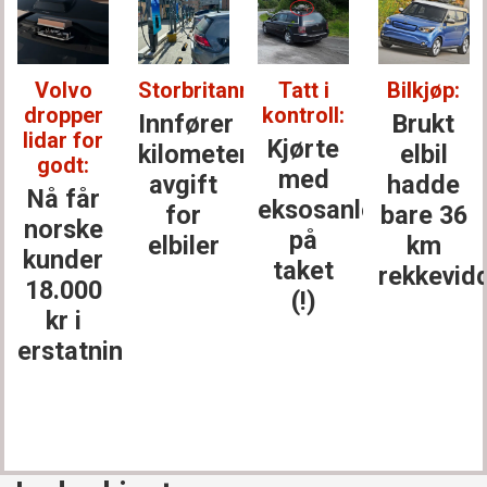
Volvo
Storbritannia:
Tatt i
Bilkjøp:
dropper
kontroll:
Innfører
Brukt
lidar for
Kjørte
kilometer­
elbil
godt:
med
avgift
hadde
Nå får
eksosanlegget
for
bare 36
norske
på
elbiler
km
kunder
taket
rekkevid
18.000
(!)
kr i
erstatning