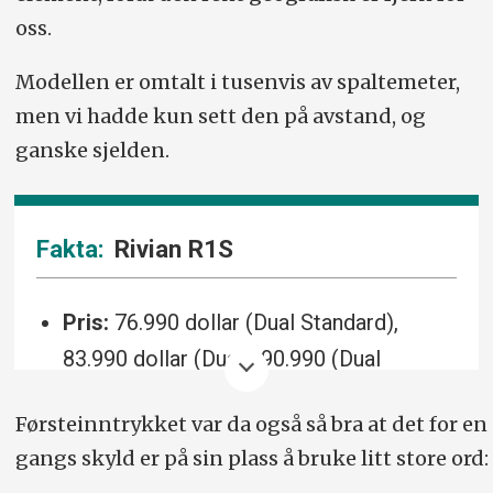
oss.
Modellen er omtalt i tusenvis av spaltemeter,
men vi hadde kun sett den på avstand, og
ganske sjelden.
Rivian R1S
Pris:
76.990 dollar (Dual Standard),
83.990 dollar (Dual), 90.990 (Dual
Performance), 106.990.dollar (Tri) og
Førsteinntrykket var da også så bra at det for en
121.990 dollar (Quad).
gangs skyld er på sin plass å bruke litt store ord:
Drivlinje:
Elektrisk SUV med firehjulsdrift