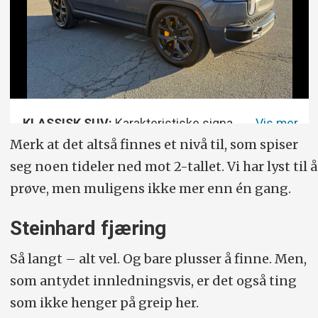
KLASSISK SUV:
Karakteristiske signatur-frontlys, ellers en ganske tradisjonell, firkantet tilnærming.
Merk at det altså finnes et nivå til, som spiser
seg noen tideler ned mot 2-tallet. Vi har lyst til å
prøve, men muligens ikke mer enn én gang.
Steinhard fjæring
Så langt – alt vel. Og bare plusser å finne. Men,
som antydet innledningsvis, er det også ting
som ikke henger på greip her.