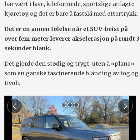
har vært i lave, kileformede, sportslige anlagte
Konkurrenter:
Tesla Model X, GMC
kjøretøy, og det er bare å fastslå med ettertrykk:
Hummer EV SUV, Lucid Gravity.
Det er en annen følelse når et SUV-beist på
over fem meter leverer akselerasjon på rundt 3
sekunder blank.
Det gjorde den stødig og trygt, uten å «plane»,
som en ganske fascinerende blanding av tog og
tivoli.