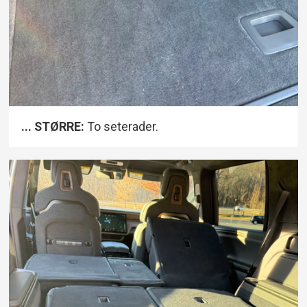
... STØRRE:
To seterader.