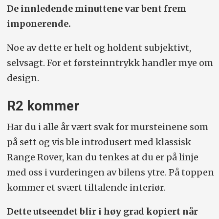
De innledende minuttene var bent frem
og 533 hk (Dual Standard og Dual), 665
imponerende.
hk (Dual Performance), 850 hk (Tri) og
1025 hk (Quad). batterier ca. 105–180
Noe av dette er helt og holdent subjektivt,
kWt brutto.
selvsagt. For et første­inntrykk handler mye om
design.
Rekkevidde
(NB! – den amerikanske,
strengere EPA-standarden): 435 km
R2 kommer
(Dual Standard), 529 km (Dual), 660 km
Har du i alle år vært svak for mursteinene som
(Dual Performance), 597–652 km (Tri)
på sett og vis ble introdusert med klassisk
og 544–579 km (Quad).
Range Rover, kan du tenkes at du er på linje
Lading:
DC-hurtiglading opptil ca. 200–
med oss i vurderingen av bilens ytre. På toppen
220 kW.
kommer et svært tiltalende interiør.
Mål
(L/B/H/bakkeklaring, cm): Ca. 511 /
Dette utseendet blir i høy grad kopiert når
212 / 196 / opptil 38 cm.