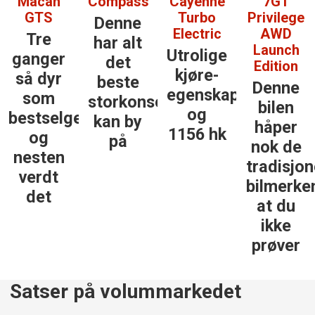
Macan
Compass
Cayenne
7GT
GTS
Turbo
Privilege
Denne
Electric
AWD
Tre
har alt
Launch
Utrolige
ganger
det
Edition
kjøre­
så dyr
beste
Denne
egenskaper
som
storkonsernet
bilen
og
bestselgerne
kan by
håper
1156 hk
og
på
nok de
nesten
tradisjon
verdt
bilmerke
det
at du
ikke
prøver
Satser på volummarkedet