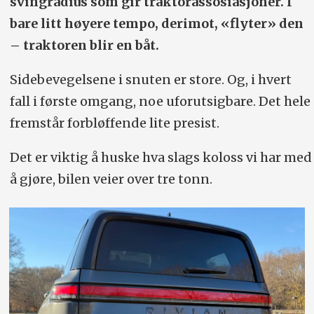
svingradius som gir traktor­assosiasjoner. I
bare litt høyere tempo, derimot, «flyter» den
– traktoren blir en båt.
Sidebevegelsene i snuten er store. Og, i hvert
fall i første omgang, noe uforutsigbare. Det hele
fremstår forbløffende lite presist.
Det er viktig å huske hva slags koloss vi har med
å gjøre, bilen veier over tre tonn.