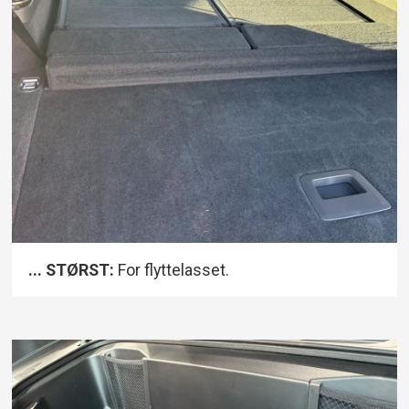
... STØRST:
For flyttelasset.