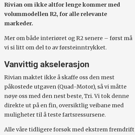
Rivian om ikke altfor lenge kommer med
Vekt:
Ca. 2930–3116 kg.
volummodellen R2, for alle relevante
markeder.
Bagasjeplass (liter):
Ca. 500 bak tredje
rad. Litt over 1300 med tredjeraden
Mer om både interiøret og R2 senere – først må
nede. Frunk: ca. 310. Modellen leveres
vi si litt om del to av førsteinntrykket.
kun som sjuseter.
Vanvittig akselerasjon
Hengervekt
: Opptil ca. 3500 kg (USA-
Rivian maktet ikke å skaffe oss den mest
spes.).
påkostede utgaven (Quad-Motor), så vi måtte
0–100 km/t (s):
4,5 (Dual Standard og
nøye oss med den nest beste, Tri. Vi tok denne
Dual), 3,5 (Dual Performance), 3,0 (Tri)
direkte ut på en fin, oversiktlig veibane med
og 2,6 (Quad).
Toppfart
for alle: ca. 200
muligheter til å teste fartsressursene.
km/t
Alle våre tidligere forsøk med ekstrem fremdrift
Hjul:
20–22 tommer.