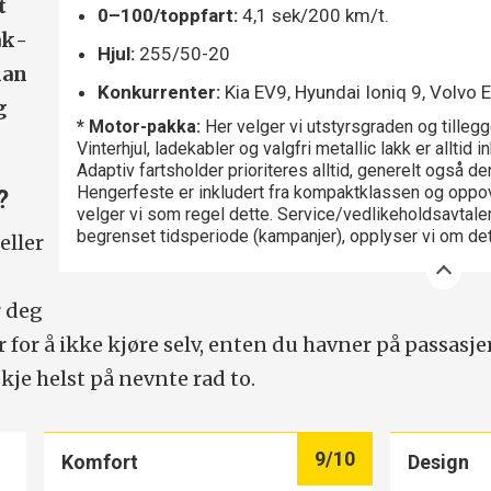
t
0–100/toppfart:
4,1 sek/200 km/t.
ak­
Hjul:
255/50-20
man
Konkurrenter:
Kia EV9, Hyundai Ioniq 9, Volvo 
g
* Motor-pakka:
Her velger vi utstyrsgraden og tilleg
Vinterhjul, ladekabler og valgfri metallic lakk er alltid i
Adaptiv fartsholder prioriteres alltid, generelt også 
Hengerfeste er inkludert fra kompaktklassen og oppove
?
velger vi som regel dette. Service/vedlikeholdsavtaler 
begrenset tidsperiode (kampanjer), opplyser vi om de
eller
 deg
for å ikke kjøre selv, enten du havner på passasje
kje helst på nevnte rad to.
9
/10
Komfort
Design