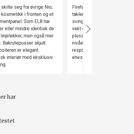
skilte seg fra øvrige Nio,
Firehjulsdrift, understell og e
kosmetikk i fronten og et
takler de voldsomme kreftene
umentpanel. Som EL8 har
svinger og på ujevnt underla
er eller mindre identisk de
vekt og størrelse. Ni ulike kj
 linjelekker, men også mer
pluss ett for personlig oppset
s. Bakrutepusser skjult
nivåer av «sport» gir mer str
poileren er elegant.
respons, men maks komfort e
isk interiør med eksklusiv
eneste naturlige i en bil som 
ing.
Her har
testet