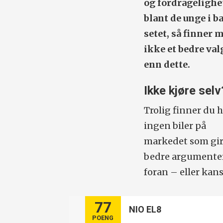
og fordragelighe
blant de unge i b
setet, så finner 
ikke et bedre val
enn dette.
Ikke kjøre selv
Trolig finner du h
ingen biler på
markedet som gir
bedre argumenter 
foran – eller kans
77
NIO EL8
POENG