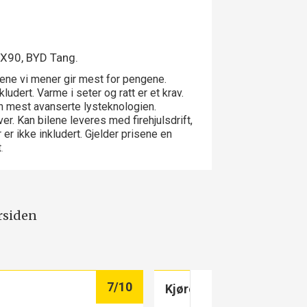
EX90, BYD Tang.
gene vi mener gir mest for pengene.
nkludert. Varme i seter og ratt er et krav.
den mest avanserte lysteknologien.
r. Kan bilene leveres med firehjulsdrift,
er ikke inkludert. Gjelder prisene en
t
.
rsiden
7
/10
Kjøreegenskaper