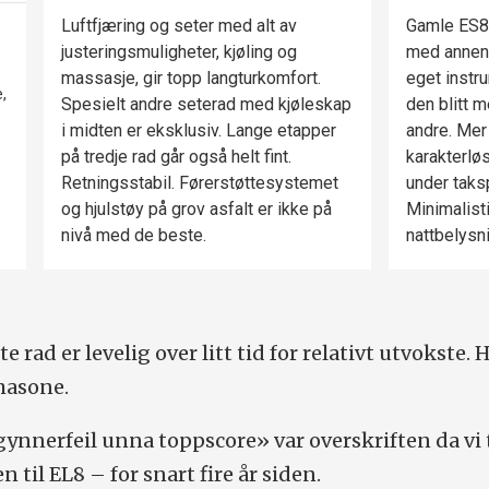
Luftfjæring og seter med alt av
Gamle ES8 
justeringsmuligheter, kjøling og
med annen 
massasje, gir topp langturkomfort.
eget instr
,
Spesielt andre seterad med kjøleskap
den blitt m
i midten er eksklusiv. Lange etapper
andre. Mer
på tredje rad går også helt fint.
karakterlø
Retningsstabil. Førerstøttesystemet
under taks
og hjulstøy på grov asfalt er ikke på
Minimalist
nivå med de beste.
nattbelysn
 rad er levelig over litt tid for relativt utvokste. 
masone.
nnerfeil unna toppscore» var overskriften da vi 
 til EL8 – for snart fire år siden.