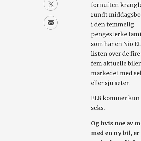
fornuften krangl
rundt middags­bo
i den temmelig
pengesterke fami
som har en Nio E
listen over de fir
fem aktuelle bile
markedet med se
eller sju seter.
EL8 kommer kun
seks.
Og hvis noe av m
med en ny bil, er