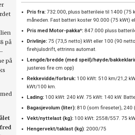
er
Pris fra:
732.000, pluss batterileie til 1400 (75 
rdet
måneden. Fast batteri koster 90.000 (75 kWt) el
Pris med Motor-pakka*:
847.000 pluss batteril
lien
Drivlinje:
75 (73,5 netto) kWt eller 100 (90 nett
L8 på
firehjulsdrift, ettrinns automat.
e–
Lengde/bredde (med speil)/høyde/bakkeklari
ne på
justeres fire cm opp)
ks
Rekkevidde/forbruk:
100 kWt: 510 km/21,2 kW
kWt/100 km.
 med
Lading:
100 kWt: 240 kW. 75 kWt: 140 kW. Batter
Bagasjevolum (liter):
810 (som fireseter), 240
ålet
Vekt/nyttelast (kg):
100 kWt: 2558/557. 75 k
 fred
Hengervekt/taklast (kg)
: 2000/75