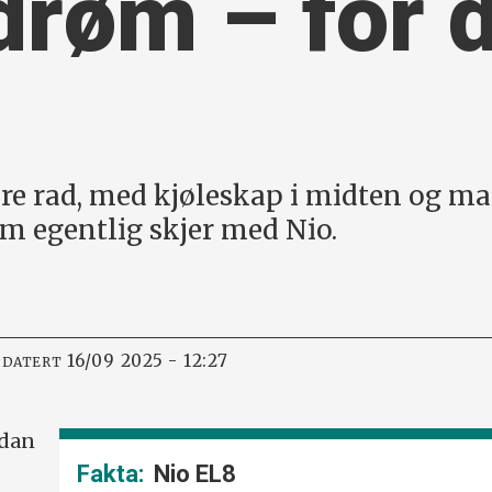
drøm – for
re rad, med kjøleskap i midten og mas
om egentlig skjer med Nio.
16/09 2025 - 12:27
PDATERT
rdan
Nio EL8