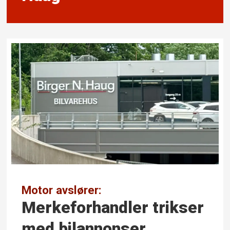
Motor avslører:
Merke­forhandler trikser
med bilannonser