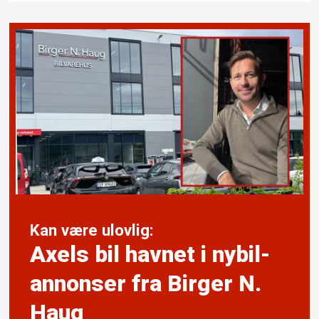
Kan være ulovlig:
Axels bil havnet i nybil­
annonser fra Birger N.
Haug