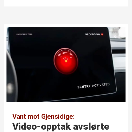
Vant mot Gjensidige:
Video-opptak avslørte