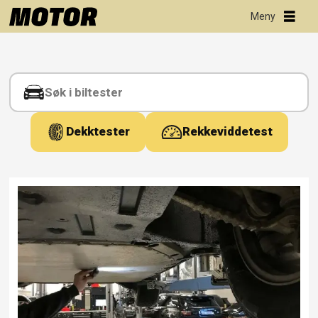
Tag:
nyheter
Dekktester
Rekkeviddetest