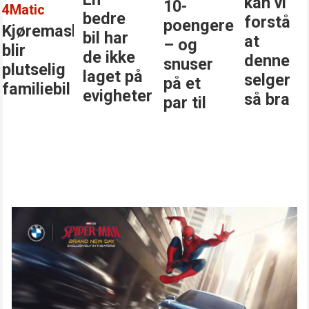
kan vi
10-
4Matic
bedre
forstå
poengere
Kjøremaskinen
bil har
at
– og
blir
de ikke
denne
snuser
plutselig
laget på
selger
på et
familiebil
evigheter
så bra
par til