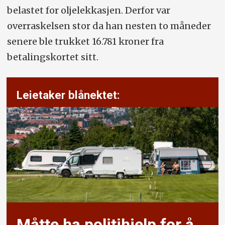
belastet for oljelekkasjen. Derfor var
overraskelsen stor da han nesten to måneder
senere ble trukket 16.781 kroner fra
betalingskortet sitt.
Leietaker blånektet:
Måtte ha politi­hjelp for å