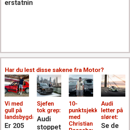
erstatning
Har du lest disse sakene fra Motor?
Vi med
Sjefen
10-
Audi
gull på
tok grep:
punktsjekken
letter på
landsbygda:
med
sløret:
Audi
Christian
Er 205
Se de
stoppet