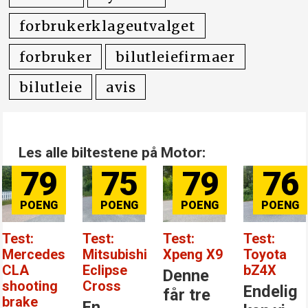
forbrukerklageutvalget
forbruker
bilutleiefirmaer
bilutleie
avis
Les alle biltestene på Motor:
79
75
79
76
Test:
Test:
Test:
Test:
Mercedes
Mitsubishi
Xpeng X9
Toyota
CLA
Eclipse
bZ4X
Denne
shooting
Cross
Endelig
får tre
brake
En