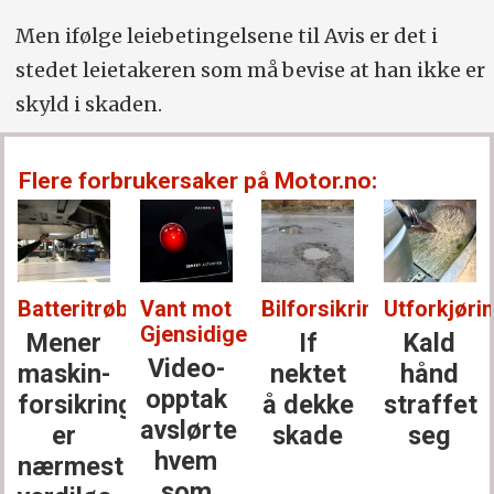
Men ifølge leiebetingelsene til Avis er det i
stedet leietakeren som må bevise at han ikke er
skyld i skaden.
Flere forbrukersaker på Motor.no:
Batteritrøbbel:
Vant mot
Bilforsikring:
Utforkjørin
Gjensidige:
Mener
If
Kald
Video-
maskin­
nektet
hånd
opptak
forsikringen
å dekke
straffet
avslørte
er
skade
seg
hvem
nærmest
som