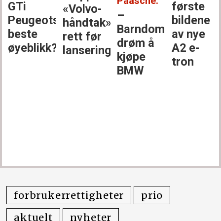
Paasche:
GTi
første
«Volvo-
–
Peugeots
bildene
håndtak»
Barndoms­
beste
av nye
rett før
drøm å
øyeblikk?
A2 e-
lansering
kjøpe
tron
BMW
forbrukerrettigheter
prio
aktuelt
nyheter