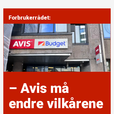
Forbrukerrådet:
– Avis må
endre vilkårene