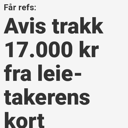
Får refs:
Avis trakk
17.000 kr
fra leie­
takerens
kort