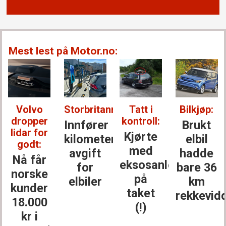
Mest lest på Motor.no:
Volvo
Storbritannia:
Tatt i
Bilkjøp:
dropper
kontroll:
Innfører
Brukt
lidar for
Kjørte
kilometer­
elbil
godt:
med
avgift
hadde
Nå får
eksosanlegget
for
bare 36
norske
på
elbiler
km
kunder
taket
rekkevid
18.000
(!)
kr i