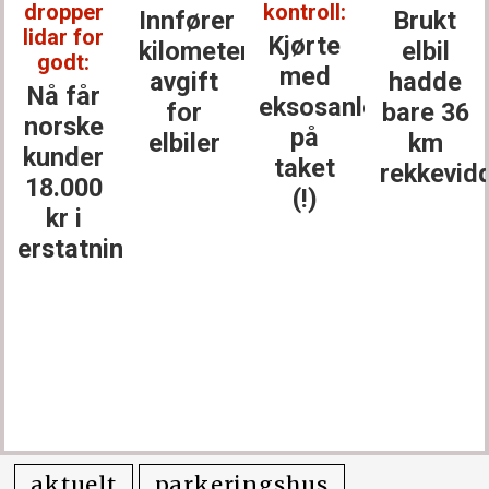
dropper
kontroll:
Innfører
Brukt
lidar for
Kjørte
kilometer­
elbil
godt:
med
avgift
hadde
Nå får
eksosanlegget
for
bare 36
norske
på
elbiler
km
kunder
taket
rekkevid
18.000
(!)
kr i
erstatning
aktuelt
parkeringshus