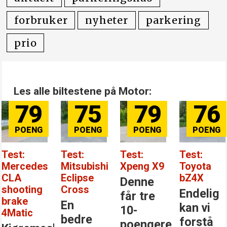
forbruker
nyheter
parkering
prio
Les alle biltestene på Motor:
79
75
79
76
Test:
Test:
Test:
Test:
Mercedes
Mitsubishi
Xpeng X9
Toyota
CLA
Eclipse
bZ4X
Denne
shooting
Cross
Endelig
får tre
brake
En
kan vi
10-
4Matic
bedre
forstå
poengere