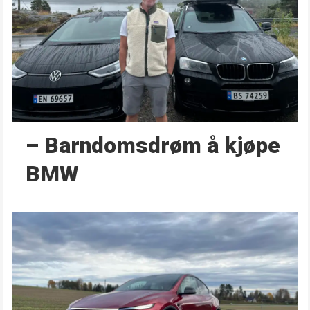
– Barndoms­drøm å kjøpe
BMW