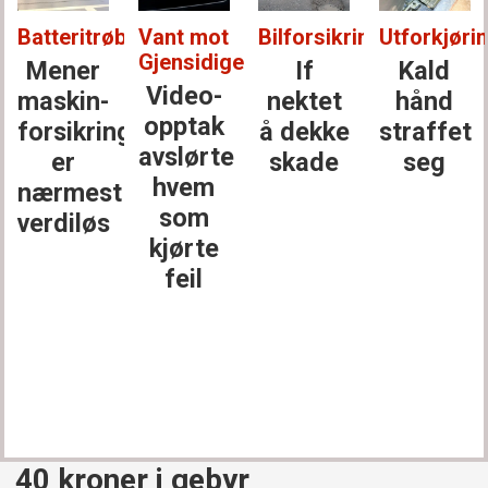
Batteritrøbbel:
Vant mot
Bilforsikring:
Utforkjørin
Gjensidige:
Mener
If
Kald
Video-
maskin­
nektet
hånd
opptak
forsikringen
å dekke
straffet
avslørte
er
skade
seg
hvem
nærmest
som
verdiløs
kjørte
feil
40 kroner i gebyr