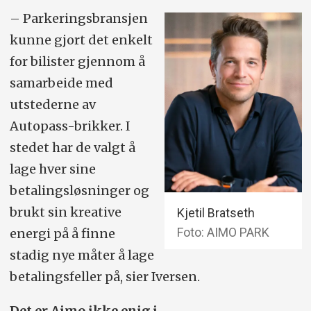
– Parkerings­bransjen
kunne gjort det enkelt
for bilister gjennom å
samarbeide med
utstederne av
Autopass-brikker. I
stedet har de valgt å
lage hver sine
betalingsløsninger og
brukt sin kreative
Kjetil Bratseth
Foto: AIMO PARK
energi på å finne
stadig nye måter å lage
betalingsfeller på, sier Iversen.
Det er Aimo ikke enig i.