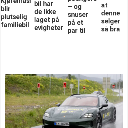
Kjøremaskinen
bil har
at
– og
blir
de ikke
denne
snuser
plutselig
laget på
selger
på et
familiebil
evigheter
så bra
par til