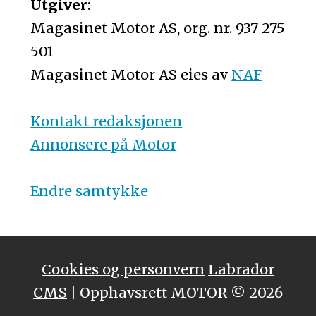
Utgiver:
Magasinet Motor AS, org. nr. 937 275
501
Magasinet Motor AS eies av
NAF
Kontakt redaksjonen
Annonsere på Motor
Endre samtykke
Cookies og personvern
Labrador
CMS
| Opphavsrett MOTOR © 2026