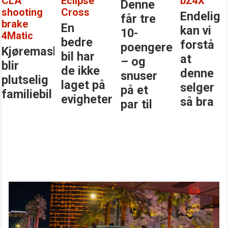
CLA
Eclipse
bZ4X
Denne
shooting
Cross
Endelig
får tre
brake
En
kan vi
10-
4Matic
bedre
forstå
poengere
Kjøremaskinen
bil har
at
– og
blir
de ikke
denne
snuser
plutselig
laget på
selger
på et
familiebil
evigheter
så bra
par til