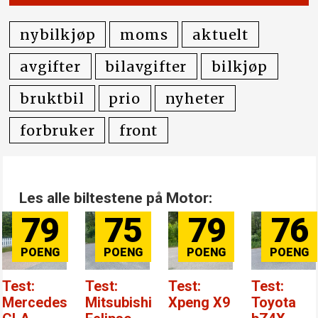
nybilkjøp
moms
aktuelt
avgifter
bilavgifter
bilkjøp
bruktbil
prio
nyheter
forbruker
front
Les alle biltestene på Motor:
79
75
79
76
Test:
Test:
Test:
Test:
Mercedes
Mitsubishi
Xpeng X9
Toyota