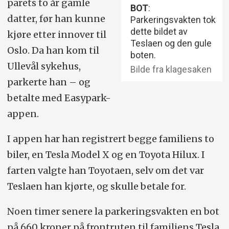
parets to år gamle
BOT
:
datter, før han kunne
Parkeringsvakten tok
dette bildet av
kjøre etter innover til
Teslaen og den gule
Oslo. Da han kom til
boten.
Ullevål sykehus,
Bilde fra klagesaken
parkerte han – og
betalte med Easypark-
appen.
I appen har han registrert begge familiens to
biler, en Tesla Model X og en Toyota Hilux. I
farten valgte han Toyotaen, selv om det var
Teslaen han kjørte, og skulle betale for.
Noen timer senere la parkeringsvakten en bot
på 660 kroner på frontruten til familiens Tesla.