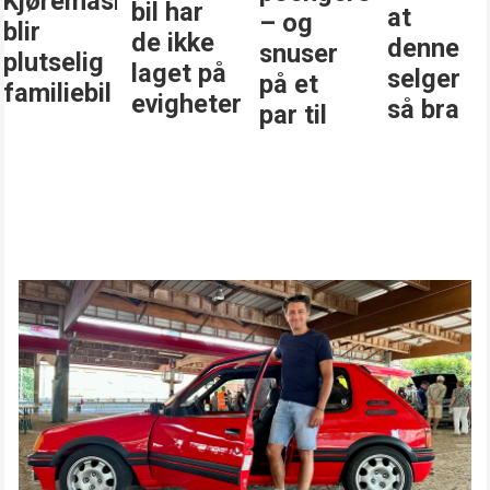
Kjøremaskinen
bil har
at
– og
blir
de ikke
denne
snuser
plutselig
laget på
selger
på et
familiebil
evigheter
så bra
par til