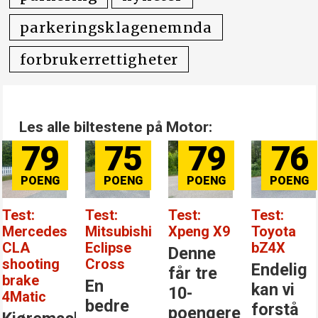
parkeringsklagenemnda
forbrukerrettigheter
Les alle biltestene på Motor:
79
75
79
76
Test:
Test:
Test:
Test:
Mercedes
Mitsubishi
Xpeng X9
Toyota
CLA
Eclipse
bZ4X
Denne
shooting
Cross
Endelig
får tre
brake
En
kan vi
10-
4Matic
bedre
forstå
poengere