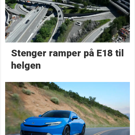
Stenger ramper på E18 til
helgen