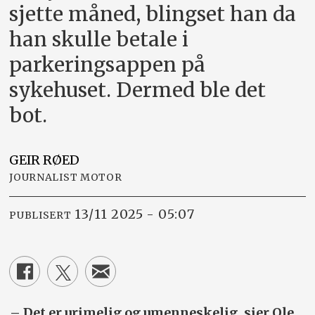
sjette måned, blingset han da
han skulle betale i
parkerings­appen på
sykehuset. Dermed ble det
bot.
GEIR
RØED
JOURNALIST MOTOR
13/11 2025 - 05:07
PUBLISERT
– Det er urimelig og umenneskelig, sier Ole