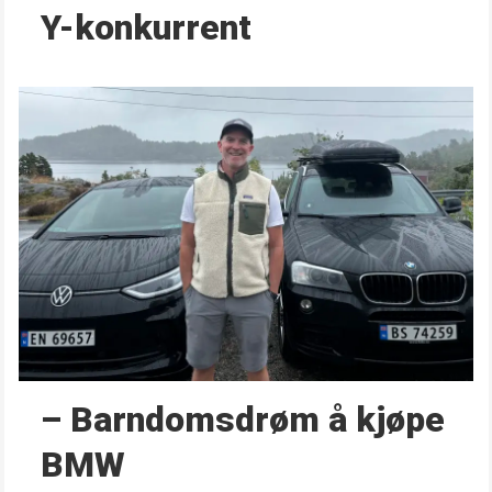
Y-konkurrent
– Barndoms­drøm å kjøpe
BMW