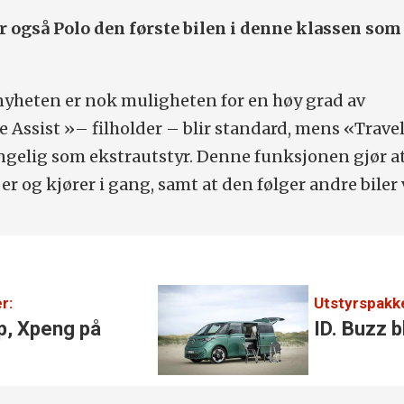
ar også Polo den første bilen i denne klassen so
nyheten er nok muligheten for en høy grad av
e Assist »– filholder – blir standard, mens «Trave
jengelig som ekstrautstyr. Denne funksjonen gjør at
r og kjører i gang, samt at den følger andre biler
r:
Utstyrspakk
p, Xpeng på
ID. Buzz 