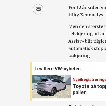
For 12 år siden v
tilby Xenon-lys.
Men den største 
selvkjøring. «Lan
Assist» blir tilg
automatisk stoppe
køkjøring.
Les flere VW-nyheter:
Nybilregistreringe
Toyota på top
pallen