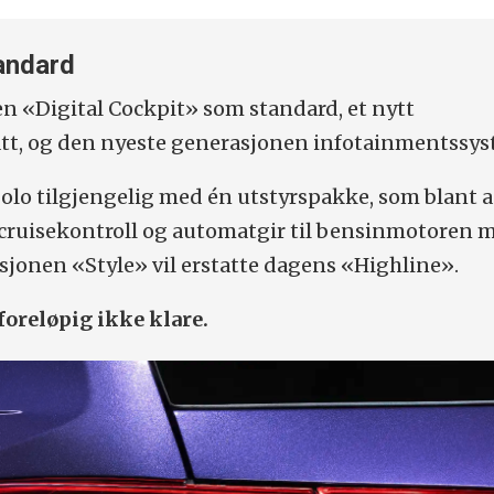
andard
en «Digital Cockpit» som standard, et nytt
tt, og den nyeste generasjonen infotainmentssys
olo tilgjengelig med én utstyrspakke, som blant 
 cruisekontroll og automatgir til bensinmotoren 
rsjonen «Style» vil erstatte dagens «Highline».
foreløpig ikke klare.