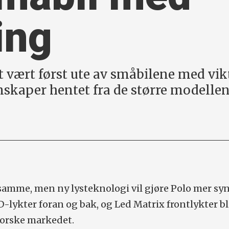
ing
t vært først ute av småbilene med vi
skaper hentet fra de større modellen
amme, men ny lysteknologi vil gjøre Polo mer synl
D-lykter foran og bak, og Led Matrix frontlykter bl
norske markedet.