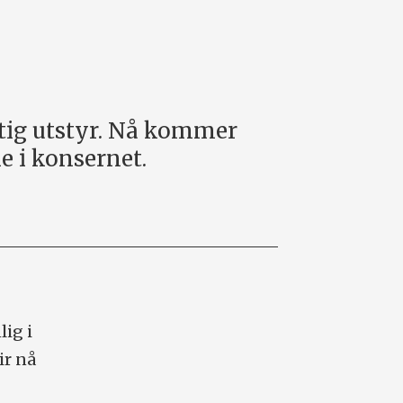
ktig utstyr. Nå kommer
e i konsernet.
ig i
ir nå