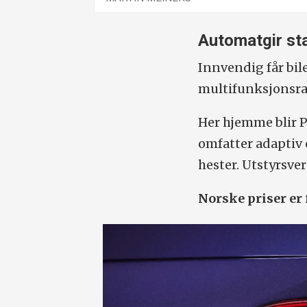
Automatgir st
Innvendig får bil
multifunksjonsra
Her hjemme blir P
omfatter adaptiv
hester. Utstyrsve
Norske priser er 