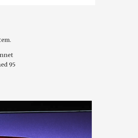
tem.
annet
med 95