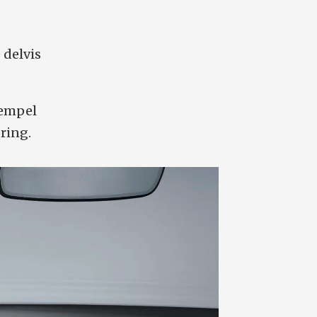
 delvis
sempel
ring.