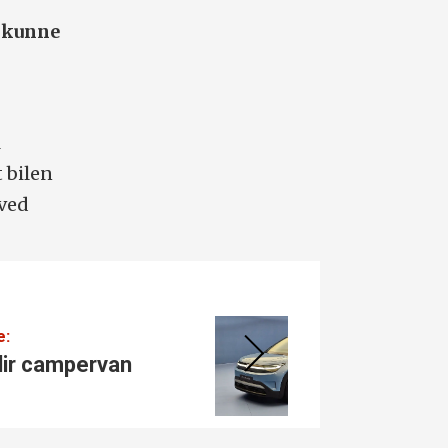
m kunne
l
 bilen
 ved
e:
Småbil:
blir campervan
Dette 