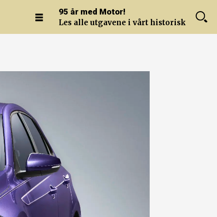
95 år med Motor!
Les alle utgavene i vårt historiske arkiv.