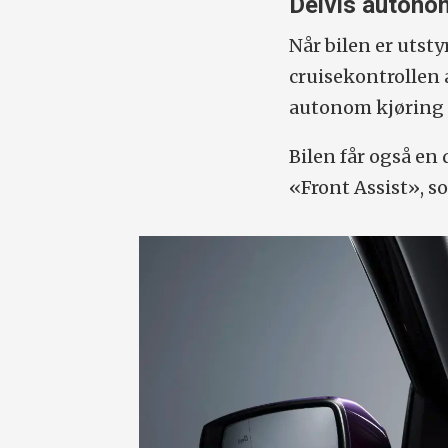
Delvis autono
Når bilen er utst
cruisekontrollen 
autonom kjøring i
Bilen får også en
«Front Assist», s