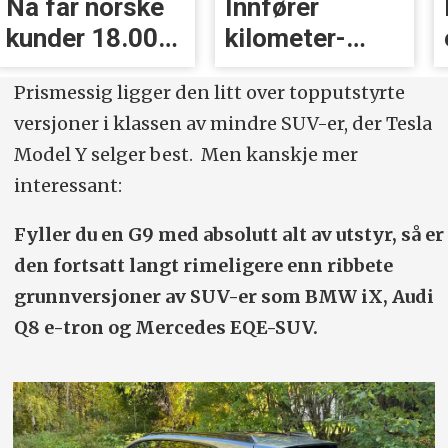
Innfører
Kjørte med
kilometer­
eksosanlegget
avgift for
på taket (!)
Prismessig ligger den litt over topputstyrte
elbiler
versjoner i klassen av mindre SUV-er, der Tesla
Model Y selger best. Men kanskje mer
interessant:
Fyller du en G9 med absolutt alt av utstyr, så er
den fortsatt langt rimeligere enn ribbete
grunnversjoner av SUV-er som BMW iX, Audi
Q8 e-tron og Mercedes EQE-SUV.