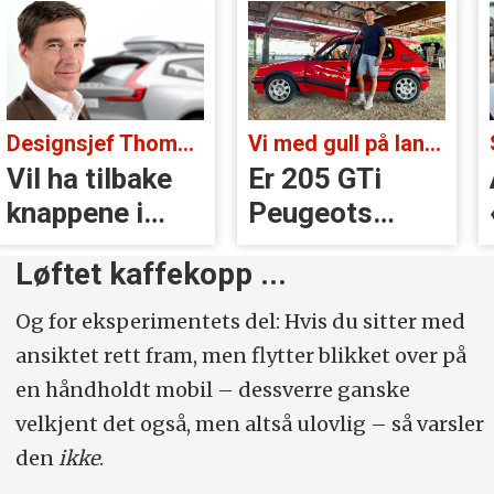
Vi med gull på landsbygda:
Sjefen tok grep:
Er 205 GTi
Audi stoppet
Peugeots
«Volvo-
beste
håndtak» rett
Løftet kaffekopp ...
øyeblikk?
før lansering
Og for eksperimentets del: Hvis du sitter med
ansiktet rett fram, men flytter blikket over på
en håndholdt mobil – dessverre ganske
velkjent det også, men altså ulovlig – så varsler
den
ikke
.