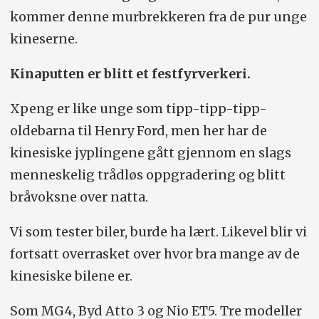
omkostninger)
kommer denne murbrekkeren fra de pur unge
Drivlinje testbil:
kineserne.
98 kWt (brutto),
batterielektrisk motor. 551 hk./717 Nm,
Kinaputten er blitt et festfyrverkeri.
firehjulsdrift, luftfjæring, ettrinns automat.
Xpeng er like unge som tipp-tipp-tipp-
Rekkevidde/forbruk (WLTP):
520 km/21,3
oldebarna til Henry Ford, men her har de
kWt/100 km.
kinesiske jyplingene gått gjennom en slags
Maksimal ladefart:
300 kW.
menneskelig trådløs oppgradering og blitt
bråvoksne over natta.
0–100/toppfart (fabrikktall):
3,9 sek./200
km/t.
Vi som tester biler, burde ha lært. Likevel blir vi
fortsatt overrasket over hvor bra mange av de
Dekkdimensjon:
255/45-21.
kinesiske bilene er.
Vekt/nyttelast:
2360/365 kg.
Som MG4, Byd Atto 3 og Nio ET5. Tre modeller