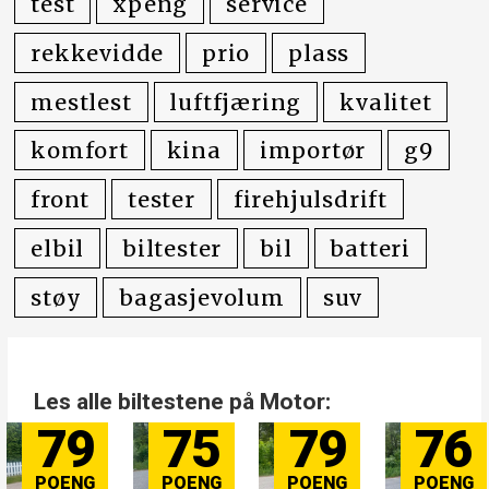
test
xpeng
service
rekkevidde
prio
plass
mestlest
luftfjæring
kvalitet
komfort
kina
importør
g9
front
tester
firehjulsdrift
elbil
biltester
bil
batteri
støy
bagasjevolum
suv
Les alle biltestene på Motor:
75
79
76
84