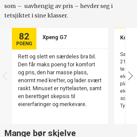
Bagasjerom/hengervekt/taklast:
660
som – uavhengig av pris – hevder seg i
liter/1500/50 kg.
tetsjiktet i sine klasser.
Lengde/bredde/høyde/bakkeklaring
82
(cm):
489/194/167/9,5-19,5.
Xpeng G7
Komfo
POENG
Konkurrenter:
Fra velutstyrte kompakt-
Særdele
Rett og slett en særdeles bra bil.
SUV-er til basisutstyrte stor-SUV-er.
21 toms
Den får maks poeng for komfort
testsjåf
og pris, den har masse plass,
elektris
enormt med krefter, og lader svært
plass b
raskt. Minuset er nyttelasten, samt
elektris
en berettiget skepsis til
solide 
eiererfaringer og merkevare.
Typisk e
Mange bør skjelve