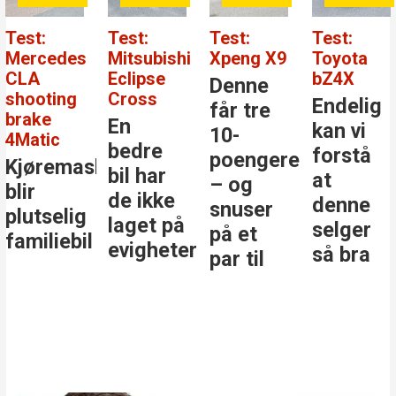
Test:
Test:
Test:
Test:
Mitsubishi
Xpeng X9
Toyota
Mercedes
Eclipse
bZ4X
Benz GLC
Denne
Cross
Endelig
Den
får tre
En
kan vi
største
10-
bedre
forstå
stjernen
poengere
kinen
bil har
at
i
– og
de ikke
denne
klassen
snuser
laget på
selger
på et
evigheter
så bra
par til