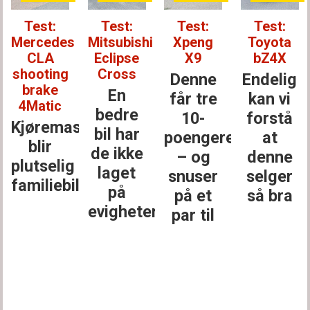
Test:
Test:
Test:
Test:
Mercedes
Mitsubishi
Xpeng
Toyota
CLA
Eclipse
X9
bZ4X
shooting
Cross
Denne
Endelig
brake
En
får tre
kan vi
4Matic
bedre
10-
forstå
Kjøremaskinen
bil har
poengere
at
blir
de ikke
– og
denne
plutselig
laget
snuser
selger
familiebil
på
på et
så bra
evigheter
par til