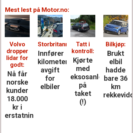
Mest lest på Motor.no:
Volvo
Storbritannia:
Tatt i
Bilkjøp:
dropper
kontroll:
Innfører
Brukt
lidar for
Kjørte
kilometer­
elbil
godt:
med
avgift
hadde
Nå får
eksosanlegget
for
bare 36
norske
på
elbiler
km
kunder
taket
rekkevid
18.000
(!)
kr i
erstatning