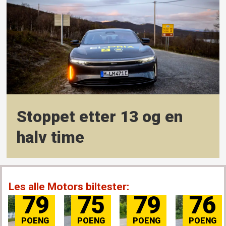
Stoppet etter 13 og en
halv time
Les alle Motors biltester:
79
75
79
76