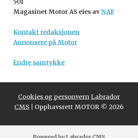
501
Magasinet Motor AS eies av
NAF
Kontakt redaksjonen
Annonsere på Motor
Endre samtykke
Cookies og personvern
Labrador
CMS
| Opphavsrett MOTOR © 2026
Powered by Labrador CMS