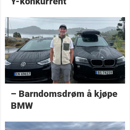
Y-konkurrent
– Barndoms­drøm å kjøpe
BMW