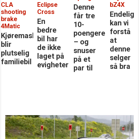
CLA
Eclipse
bZ4X
Denne
shooting
Cross
Endelig
får tre
brake
En
kan vi
10-
4Matic
bedre
forstå
poengere
Kjøremaskinen
bil har
at
– og
blir
de ikke
denne
snuser
plutselig
laget på
selger
på et
familiebil
evigheter
så bra
par til