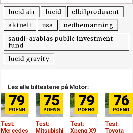
lucid air
lucid
elbilprodusent
aktuelt
usa
nedbemanning
saudi-arabias public investment
fund
lucid gravity
Les alle biltestene på Motor:
79
75
79
76
Test:
Test:
Test:
Test:
Mercedes
Mitsubishi
Xpeng X9
Toyota