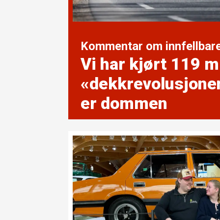
Kommentar om innfellbare
Vi har kjørt 119 m
«dekk­revolusjone
er dommen