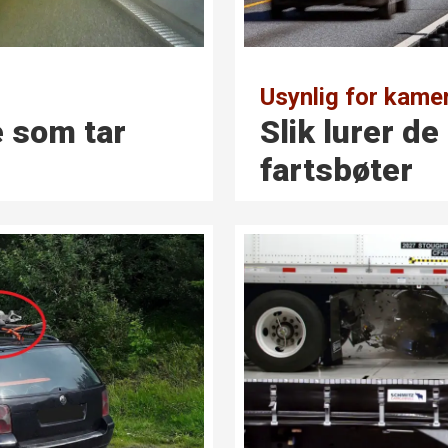
Usynlig for kame
e som tar
Slik lurer d
fartsbøter