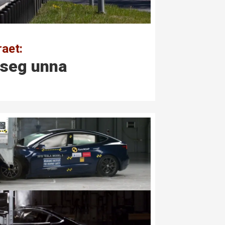
raet:
e seg unna