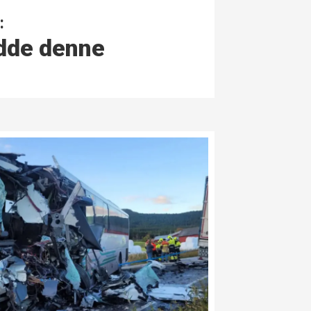
:
dde denne