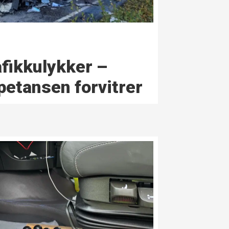
afikk­ulykker –
petansen forvitrer