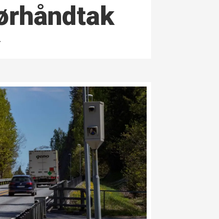
dørhåndtak
.