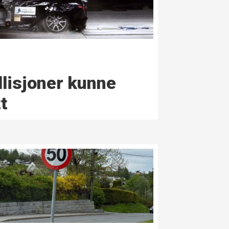
llisjoner kunne
t