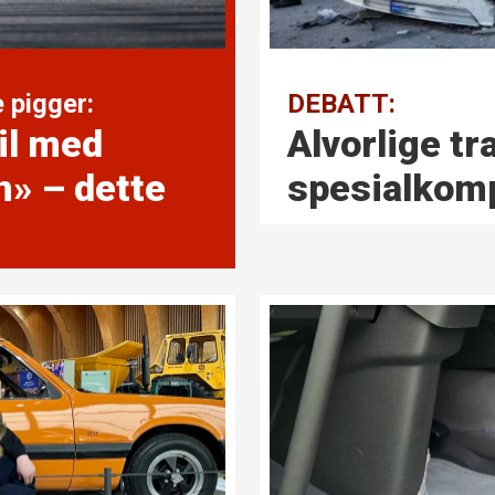
 pigger:
DEBATT:
il med
Alvorlige tr
n» – dette
spesial­kom