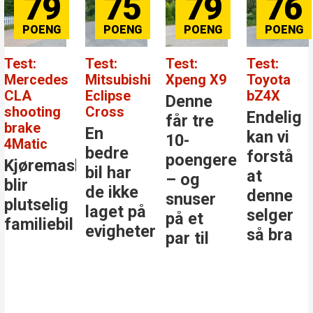
79
75
79
76
Test:
Test:
Test:
Test:
Mercedes
Mitsubishi
Xpeng X9
Toyota
CLA
Eclipse
bZ4X
Denne
shooting
Cross
Endelig
får tre
brake
En
kan vi
10-
4Matic
bedre
forstå
poengere
Kjøremaskinen
bil har
at
– og
blir
de ikke
denne
snuser
plutselig
laget på
selger
på et
familiebil
evigheter
så bra
par til