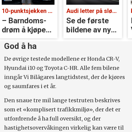
10-punktsjekken med Christian Paasche:
Audi letter på sløret:
– Barndoms­
Se de første
drøm å kjøpe
bildene av nye
BMW
A2 e-tron
God å ha
De øvrige testede modellene er Honda CR-V,
Hyundai i10 og Toyota C-HR. Alle fem bilene
inngår Vi Bilägares langtidstest, der de kjøres
og saumfares i et år.
Den snaue tre mil lange testruten beskrives
som et «komplisert trafikkmiljø», der det er
utfordrende å ha full oversikt, og der
hastighetsovervåkingen virkelig kan være til