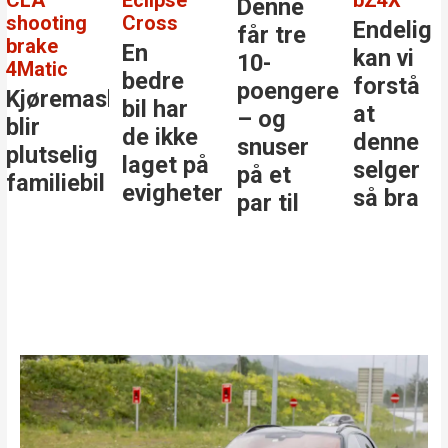
Denne
shooting
Cross
Endelig
får tre
brake
En
kan vi
10-
4Matic
bedre
forstå
poengere
Kjøremaskinen
bil har
at
– og
blir
de ikke
denne
snuser
plutselig
laget på
selger
på et
familiebil
evigheter
så bra
par til