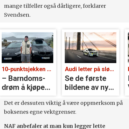
mange tilfeller også dårligere, forklarer
Svendsen.
10-punktsjekken med Christian Paasche:
Audi letter på sløret:
– Barndoms­
Se de første
drøm å kjøpe
bildene av nye
BMW
A2 e-tron
Det er dessuten viktig å være oppmerksom på
boksenes egne vektgrenser.
NAF anbefaler at man kun legger lette