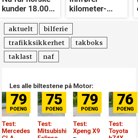
kunder 18.000
kilometer­
kr i erstatning
avgift for
elbiler
aktuelt
bilferie
trafikksikkerhet
takboks
taklast
naf
Les alle biltestene på Motor:
79
75
79
76
Test:
Test:
Test:
Test:
Mercedes
Mitsubishi
Xpeng X9
Toyota
CLA
Eclipse
bZ4X