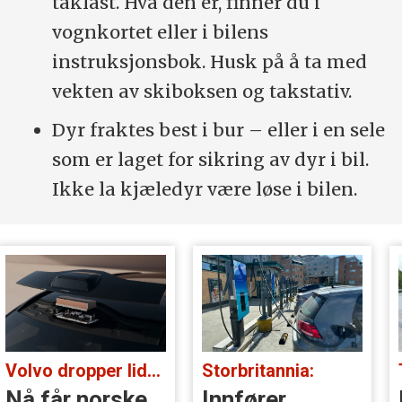
taklast. Hva den er, finner du i
vognkortet eller i bilens
instruksjonsbok. Husk på å ta med
vekten av skiboksen og takstativ.
Dyr fraktes best i bur – eller i en sele
som er laget for sikring av dyr i bil.
Ikke la kjæledyr være løse i bilen.
Volvo dropper lidar for godt:
Storbritannia:
Nå får norske
Innfører