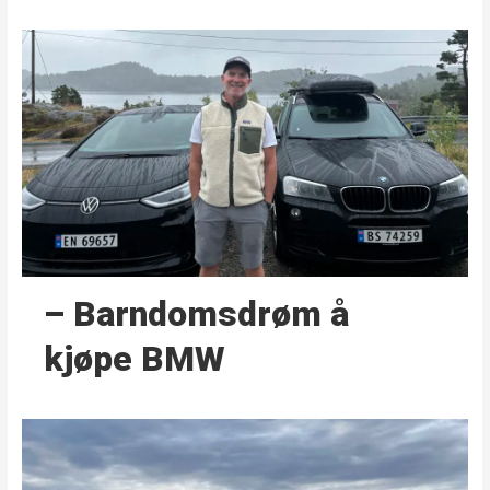
– Barndoms­drøm å
kjøpe BMW