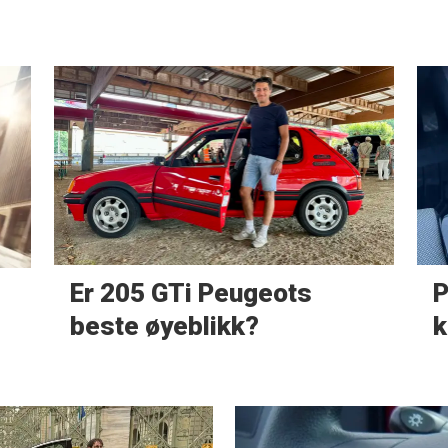
Er 205 GTi Peugeots
P
beste øyeblikk?
k