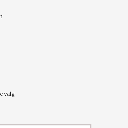
t
å
e valg