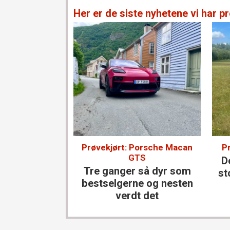
Her er de siste nyhetene vi har pr
Prøvekjørt: Porsche Macan
P
GTS
D
Tre ganger så dyr som
st
bestselgerne og nesten
verdt det