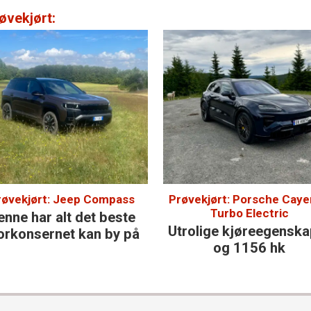
øvekjørt:
røvekjørt: Jeep Compass
Prøvekjørt: Porsche Cay
Turbo Electric
enne har alt det beste
Utrolige kjøre­egensk
orkonsernet kan by på
og 1156 hk