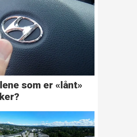
lene som er «lånt»
ker?