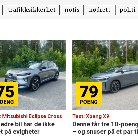
trafikksikkerhet
notis
nødrett
politi
75
79
: Mitsubishi Eclipse Cross
Test: Xpeng X9
edre bil har de ikke
Denne får tre 10-poen
et på evigheter
– og snuser på et par ti