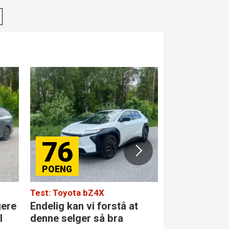
76
84
Test: Toyota bZ4X
Test: Merced
gere
Endelig kan vi forstå at
Den største 
l
denne selger så bra
klassen