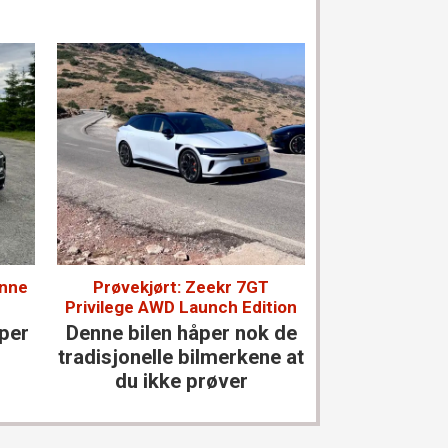
enne
Prøvekjørt: Zeekr 7GT
Prøvekjørt: 
Privilege AWD Launch Edition
En uke med de
aper
Denne bilen håper nok de
kanskje ikke
tradisjonelle bilmerkene at
du ikke prøver