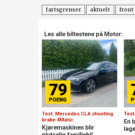
fartsgrenser
aktuelt
front
Les alle biltestene på Motor:
79
Test: Mercedes CLA shooting
Test
brake 4Matic
En b
Kjøremaskinen blir
lag
plutselig familiebil