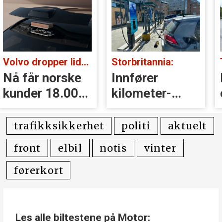
Volvo dropper lidar for godt:
Storbritannia:
Nå får norske
Innfører
kunder 18.000
kilometer­
kr i erstatning
avgift for
elbiler
trafikksikkerhet
politi
aktuelt
front
elbil
notis
vinter
førerkort
Les alle biltestene på Motor: