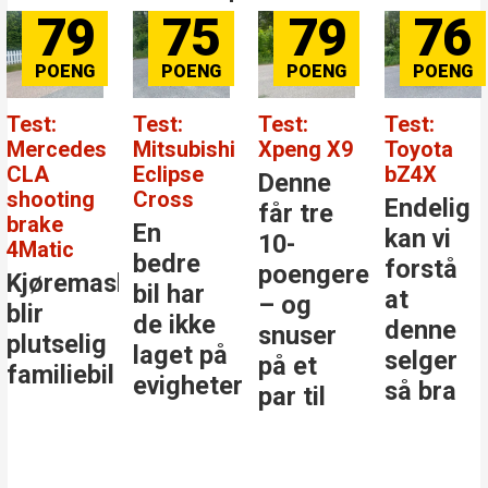
79
75
79
76
Test:
Test:
Test:
Test:
Mercedes
Mitsubishi
Xpeng X9
Toyota
CLA
Eclipse
bZ4X
Denne
shooting
Cross
Endelig
får tre
brake
En
kan vi
10-
4Matic
bedre
forstå
poengere
Kjøremaskinen
bil har
at
– og
blir
de ikke
denne
snuser
plutselig
laget på
selger
på et
familiebil
evigheter
så bra
par til