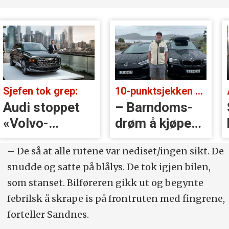
Sjefen tok grep:
10-punktsjekken med Christian Paasche:
Audi stoppet
– Barndoms­
«Volvo-
drøm å kjøpe
håndtak» rett
BMW
– De så at alle rutene var nediset/ingen sikt. De
før lansering
snudde og satte på blålys. De tok igjen bilen,
som stanset. Bilføreren gikk ut og begynte
febrilsk å skrape is på frontruten med fingrene,
forteller Sandnes.