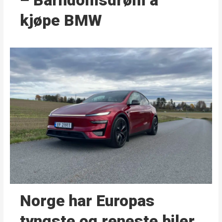
– Barndoms­drøm å
kjøpe BMW
Norge har Europas
tyngste og reneste biler