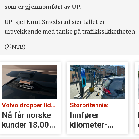
som er gjennomført av UP.
UP-sjef Knut Smedsrud sier tallet er
urovekkende med tanke på trafikksikkerheten.
(©NTB)
Volvo dropper lidar for godt:
Storbritannia:
Nå får norske
Innfører
kunder 18.000
kilometer­
kr i erstatning
avgift for