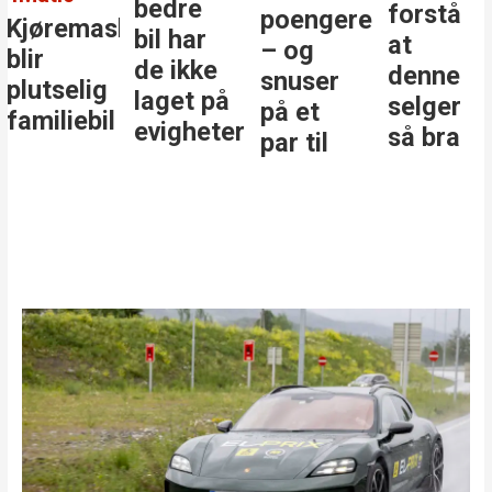
bedre
forstå
poengere
Kjøremaskinen
bil har
at
– og
blir
de ikke
denne
snuser
plutselig
laget på
selger
på et
familiebil
evigheter
så bra
par til