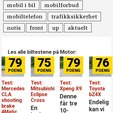
elbiler
mobil i bil
mobilforbud
mobiltelefon
trafikksikkerhet
notis
front
up
aktuelt
Les alle biltestene på Motor:
79
75
79
76
Test:
Test:
Test:
Test:
Mercedes
Mitsubishi
Xpeng X9
Toyota
CLA
Eclipse
bZ4X
Denne
shooting
Cross
Endelig
får tre
brake
En
kan vi
10-
4Matic