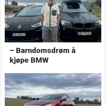
– Barndoms­drøm å
kjøpe BMW