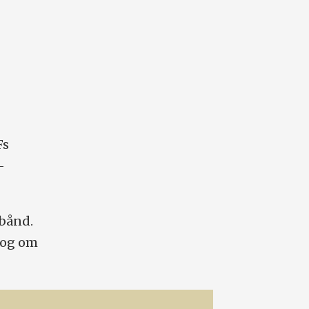
Fs
–
.
 bånd.
og om