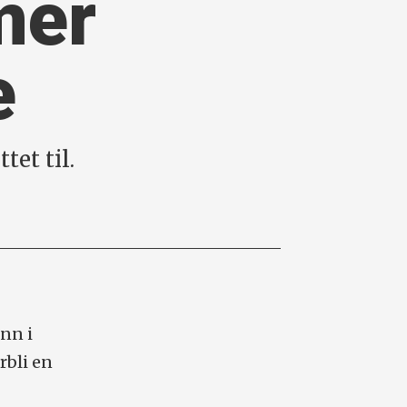
mer
e
tet til.
inn i
rbli en
-