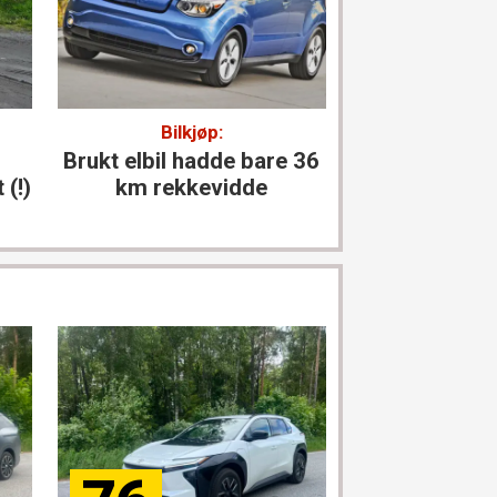
Bilkjøp:
Nissan batte
Brukt elbil hadde bare 36
Bekrefter bat
 (!)
km rekkevidde
mener garan
gjel