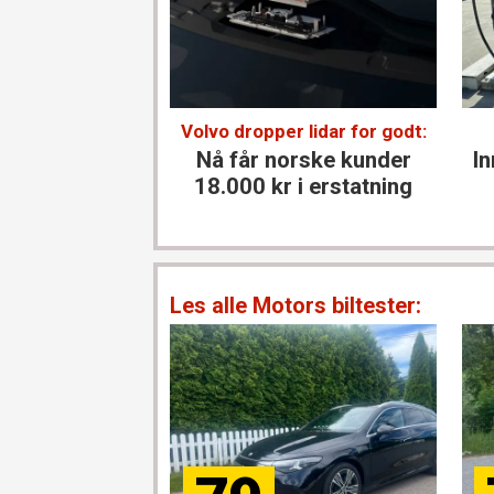
Volvo dropper lidar for godt:
Nå får norske kunder
In
18.000 kr i erstatning
Les alle Motors biltester: