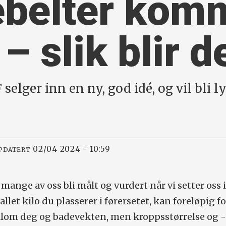
ebelter kom
– slik blir d
lger inn en ny, god idé, og vil bli lyt
02/04 2024 - 10:59
PPDATERT
mange av oss bli målt og vurdert når vi setter oss 
allet kilo du plasserer i førersetet, kan foreløpig fo
om deg og badevekten, men kroppsstørrelse og 