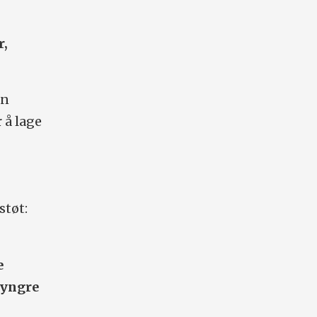
r,
an
 å lage
støt:
e
 tyngre