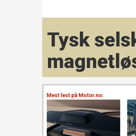
Tysk selsk
magnet­lø
Mest lest på Motor.no: