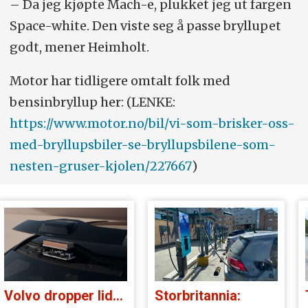
– Da jeg kjøpte Mach-e, plukket jeg ut fargen
Space-white. Den viste seg å passe bryllupet
godt, mener Heimholt.
Motor har tidligere omtalt folk med
bensinbryllup her: (LENKE:
https://www.motor.no/bil/vi-som-brisker-oss-
med-bryllupsbiler-se-bryllupsbilene-som-
nesten-gruser-kjolen/227667
)
Volvo dropper lidar for godt:
Storbritannia: