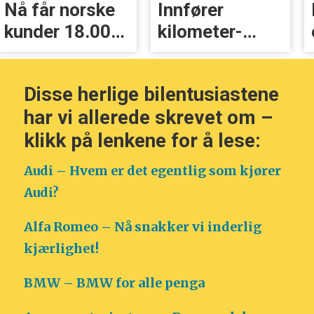
Nå får norske
Innfører
kunder 18.000
kilometer­
kr i erstatning
avgift for
elbiler
Disse herlige bilentusiastene
har vi allerede skrevet om –
klikk på lenkene for å lese:
Audi – Hvem er det egentlig som kjører
Audi?
Alfa Romeo – Nå snakker vi inderlig
kjærlighet!
BMW – BMW for alle penga