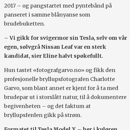
2017 – og pangstartet med pyntebånd på
panseret i samme blånyanse som
brudebuketten.
– Vi gikk for svigermor sin Tesla, selv om vår
egen, sølvgrå Nissan Leaf var en sterk
kandidat, sier Eline halvt spøkefullt.
Hun tastet «fotografgarvo.no» og fikk den
profesjonelle bryllupsfotografen Charlotte
Garvo, som blant annet er kjent for å ta med
brudepar ut i storslått natur, til å dokumentere
begivenheten – og det faktum at
bryllupsferden gikk på strøm.
Formatet til Tesla Model X – her i kuløren