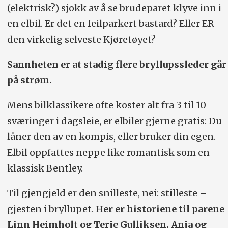
(elektrisk?) sjokk av å se brudeparet klyve inn i
en elbil. Er det en feilparkert bastard? Eller ER
den virkelig selveste Kjøretøyet?
Sannheten er at stadig flere bryllupssleder går
på strøm.
Mens bilklassikere ofte koster alt fra 3 til 10
sværinger i dagsleie, er elbiler gjerne gratis: Du
låner den av en kompis, eller bruker din egen.
Elbil oppfattes neppe like romantisk som en
klassisk Bentley.
Til gjengjeld er den snilleste, nei: stilleste –
gjesten i bryllupet.
Her er historiene til parene
Linn Heimholt og Terje Gulliksen, Anja og