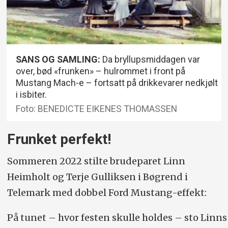
SANS OG SAMLING:
Da bryllupsmiddagen var
over, bød «frunken» – hulrommet i front på
Mustang Mach-e – fortsatt på drikkevarer nedkjølt
i isbiter.
Foto: BENEDICTE EIKENES THOMASSEN
Frunket perfekt!
Sommeren 2022 stilte brudeparet Linn
Heimholt og Terje Gulliksen i Bøgrend i
Telemark med dobbel Ford Mustang-effekt:
På tunet – hvor festen skulle holdes – sto Linns