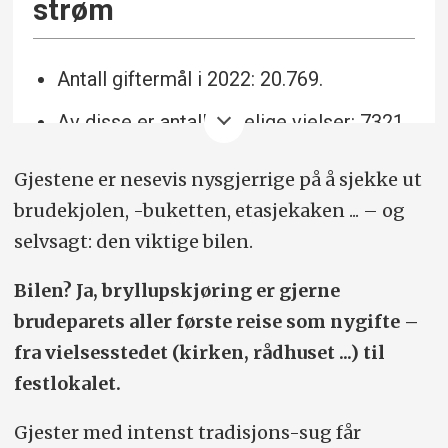
strøm
Antall giftermål i 2022: 20.769.
Av disse er antall kirkelige vielser: 7321.
2022: 174.000 registrerte nye
Gjestene er nesevis nysgjerrige på å sjekke ut
personbiler.
brudekjolen, -buketten, etasjekaken ... – og
79% av disse er elbiler.
selvsagt: den viktige bilen.
Kilde: SSB. Tips: Bryllupsbil.no
Bilen? Ja, bryllupskjøring er gjerne
brudeparets aller første reise som nygifte –
fra vielsesstedet (kirken, rådhuset ...) til
festlokalet.
Gjester med intenst tradisjons-sug får