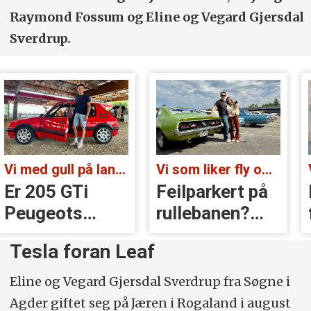
Raymond Fossum og Eline og Vegard Gjersdal
Sverdrup.
Vi med gull på landsbygda:
Vi som liker fly og biler:
Er 205 GTi
Feilparkert på
Peugeots
rullebanen?
beste
Ikke denne
Tesla foran Leaf
øyeblikk?
dagen!
Eline og Vegard Gjersdal Sverdrup fra Søgne i
Agder giftet seg på Jæren i Rogaland i august