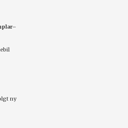
mplar–
ebil
.
olgt ny
,