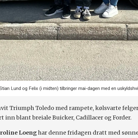
tian Lund og Felix (i midten) tilbringer mai-dagen med en uskyldshv
 hvit Triumph Toledo med rampete, kølsvarte felge
t inn blant breiale Buicker, Cadillacer og Forder.
roline Loeng
har denne fridagen dratt med sønn