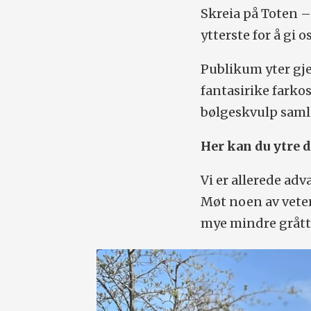
Skreia på Toten –
ytterste for å gi 
Publikum yter gje
fantasirike farko
bølgeskvulp samler
Her kan du ytre 
Vi er allerede ad
Møt noen av vete
mye mindre grått