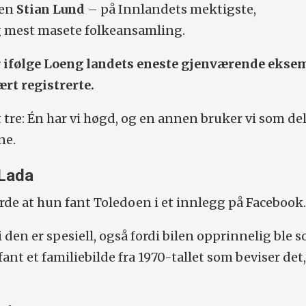
ren
Stian Lund
– på Innlandets mektigste,
 mest masete folkeansamling.
 ifølge Loeng landets eneste gjenværende ekse
ært registrerte.
t tre: Én har vi høgd, og en annen bruker vi som del
ne.
 Lada
orde at hun fant Toledoen i et innlegg på Facebook
i den er spesiell, også fordi bilen opprinnelig ble s
 fant et familiebilde fra 1970-tallet som beviser det