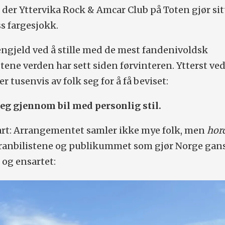
 der Yttervika Rock & Amcar Club på Toten gjør sit
oss fargesjokk.
ngjeld ved å stille med de mest fandenivoldsk
stene verden har sett siden førvinteren. Ytterst ve
 tusenvis av folk seg for å få beviset:
deg gjennom bil med personlig stil.
vart: Arrangementet samler ikke mye folk, men
hor
ranbilistene og publikummet som gjør Norge gan
 og ensartet: