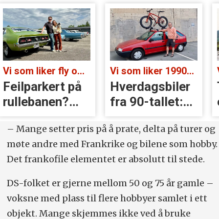
Vi som liker fly og biler:
Vi som liker 1990-talls-biler:
Feilparkert på
Hverdagsbiler
rullebanen?
fra 90-tallet:
Ikke denne
Se hvem som
– Mange setter pris på å prate, delta på turer og
dagen!
bruker dem nå
møte andre med Frankrike og bilene som hobby.
Det frankofile elementet er absolutt til stede.
DS-folket er gjerne mellom 50 og 75 år gamle –
voksne med plass til flere hobbyer samlet i ett
objekt. Mange skjemmes ikke ved å bruke