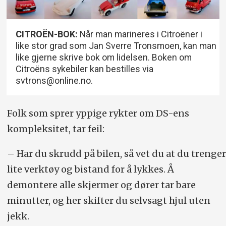
CITROËN-BOK:
Når man marineres i Citroëner i
like stor grad som Jan Sverre Tronsmoen, kan man
like gjerne skrive bok om lidelsen. Boken om
Citroëns sykebiler kan bestilles via
svtrons@online.no.
Folk som sprer yppige rykter om DS-ens
kompleksitet, tar feil:
– Har du skrudd på bilen, så vet du at du trenger
lite verktøy og bistand for å lykkes. Å
demontere alle skjermer og dører tar bare
minutter, og her skifter du selvsagt hjul uten
jekk.