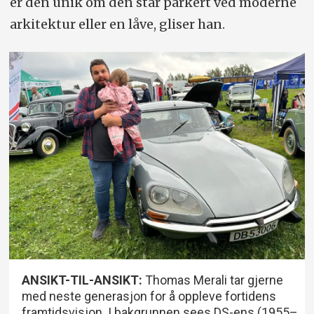
er den unik om den står parkert ved moderne
arkitektur eller en låve, gliser han.
ANSIKT-TIL-ANSIKT:
Thomas Merali tar gjerne
med neste generasjon for å oppleve fortidens
framtidsvisjon. I bakgrunnen sees DS-ens (1955–