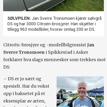
SØLVPILEN:
Jan Sverre Tronsmoen kjører sølvgrå
DS og har 3000 Citroën-brosjyrer. Han skjøtter i
tillegg 963 modellbiler, hvorav omlag 200 er DS.
Citroën-brosjyre og -modellbilgrossist
Jan
Sverre Tronsmoen
i Spikkestad i Asker
forklarer hva slags mennesker som trekkes mot
DS:
– DS er jo sært og
spesielt. Har du vokst
opp i baksetet på et
eksemplar av arten,