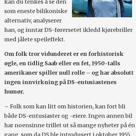
kan du tenkes å se den
som eneste bilikoniske
alternativ, analyserer
han, og inntar DS-førersetet ikledd kjørebriller
med jålete speileffekt.
Om folk tror vidunderet er en forhistorisk
øgle, en tidlig Saab eller en fet, 1950-talls
amerikaner spiller null rolle – og har absolutt
ingen innvirkning på DS-entusiastenes
humør.
– Folk som kan litt om historien, kan fort bli
både DS-entusiaster og -eiere. Ingen annen bil
har noensinne trillet ut så mange nyheter på én
gang, som da DS ble introdusert i oktober 1955.