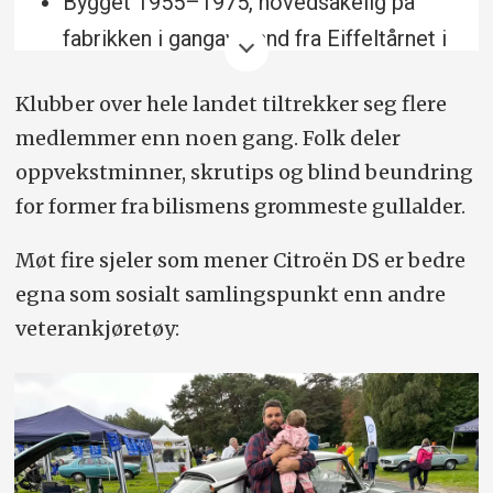
Bygget 1955–1975, hovedsakelig på
fabrikken i gangavstand fra Eiffeltårnet i
Paris
Klubber over hele landet tiltrekker seg flere
Mer enn 80.000 ordrer de første dagene
medlemmer enn noen gang. Folk deler
og nærmere to års ventetid
oppvekstminner, skrutips og blind beundring
Total produksjon rundt 1,46 millioner på
for former fra bilismens grommeste gullalder.
20 år
Møt fire sjeler som mener Citroën DS er bedre
ID er den rimelige utgaven av DS, med
egna som sosialt samlingspunkt enn andre
enklere hydraulisk system
veterankjøretøy:
Klubbmedlemskap: dsid.no