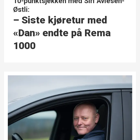
10-punktsjekken med Siri Avlesen-
Østli:
– Siste kjøretur med
«Dan» endte på Rema
1000