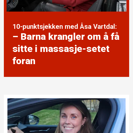
10-punktsjekken med Åsa Vartdal:
– Barna krangler om å få
sitte i massasje-setet
foran