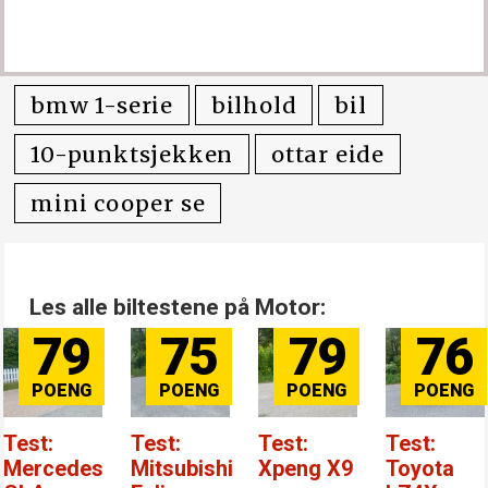
bmw 1-serie
bilhold
bil
10-punktsjekken
ottar eide
mini cooper se
Les alle biltestene på Motor:
79
75
79
76
Test:
Test:
Test:
Test:
Mercedes
Mitsubishi
Xpeng X9
Toyota