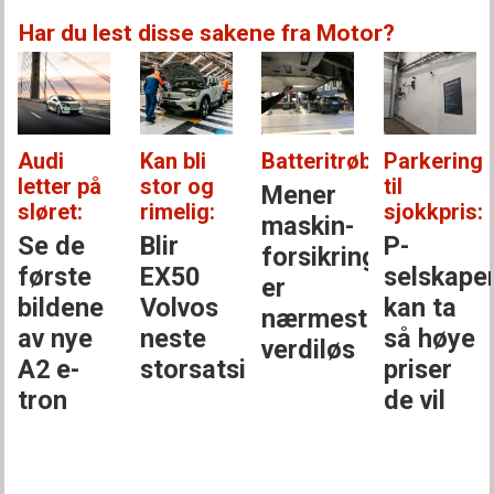
Har du lest disse sakene fra Motor?
Audi
Kan bli
Batteritrøbbel:
Parkering
letter på
stor og
til
Mener
sløret:
rimelig:
sjokkpris:
maskin­
Se de
Blir
P-
forsikringen
første
EX50
selskape
er
bildene
Volvos
kan ta
nærmest
av nye
neste
så høye
verdiløs
A2 e-
storsatsing?
priser
tron
de vil