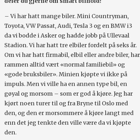
deler du gjerne om smart bilhold?
– Vi har hatt mange biler. Mini Countryman,
Toyota, VW Passat, Audi, Tesla 3 og en BMW i3
da vi bodde i Asker og hadde jobb på Ullevaal
Stadion. Vi har hatt tre elbiler fordelt på seks år.
Om vi har hatt firmabil, elbil eller andre biler, har
rammen alltid vært «normal familiebil» og
«gode bruksbiler». Minien kjøpte vi ikke på
impuls. Men vi ville ha en annen type bil, en
gøyal og morsom – som er god å kjøre. Jeg har
kjørt noen turer til og fra Bryne til Oslo med
den, og den er morsommere å kjøre langt med
enn det jeg tenkte den ville være da vi kjøpte
den.