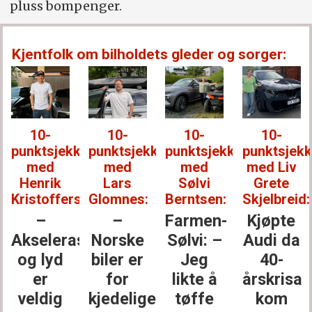
pluss bompenger.
Motorsykkelforbund, Norsk RC-
Bilforbund og Norges
Kjentfolk om bilholdets gleder og sorger:
Snøscooterforbund.
Særidrettsforbundet med rundt 17.000
medlemmer og 12 ansatte i
administrasjonen ved Ullevaal Stadion
10-
10-
10-
10-
organiserer motorsykkel- og
punktsjekken
punktsjekken
punktsjekken
punktsjek
med
med
med
med Liv
motorbåtsport i Norge, med motocross
Henrik
Lars
Sølvi
Grete
som største gren.
Kristoffersen:
Glomnes:
Berntsen:
Skjelbreid:
–
–
Farmen-
Kjøpte
Akselerasjon
Norske
Sølvi: –
Audi da
og lyd
biler er
Jeg
40-
er
for
likte å
årskrisa
veldig
kjedelige
tøffe
kom