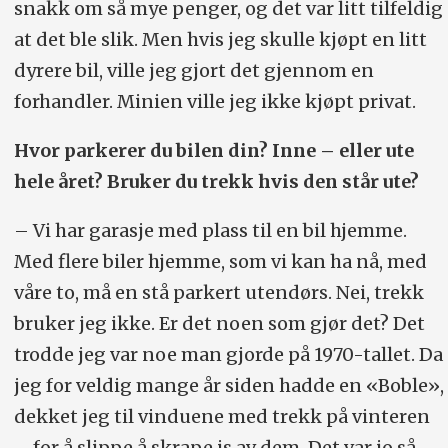
snakk om så mye penger, og det var litt tilfeldig
at det ble slik. Men hvis jeg skulle kjøpt en litt
dyrere bil, ville jeg gjort det gjennom en
forhandler. Minien ville jeg ikke kjøpt privat.
Hvor parkerer du bilen din? Inne – eller ute
hele året? Bruker du trekk hvis den står ute?
– Vi har garasje med plass til en bil hjemme.
Med flere biler hjemme, som vi kan ha nå, med
våre to, må en stå parkert utendørs. Nei, trekk
bruker jeg ikke. Er det noen som gjør det? Det
trodde jeg var noe man gjorde på 1970-tallet. Da
jeg for veldig mange år siden hadde en «Boble»,
dekket jeg til vinduene med trekk på vinteren
– for å slippe å skrape is av dem. Det var jo så