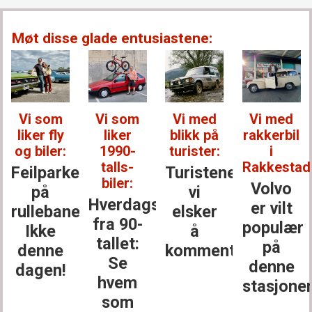
Møt disse glade entusiastene:
Vi som
Vi som
Vi med
Vi med
liker fly
liker
blikk på
rakkerbil
og biler:
1990-
turister:
i
talls-
Rakkestad
Feilparkert
Turistene
biler:
Volvo
på
vi
Hverdagsbiler
er vilt
rullebanen?
elsker
fra 90-
populær
Ikke
å
tallet:
på
denne
kommentere
Se
denne
dagen!
hvem
stasjone
som