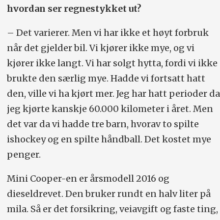
hvordan ser regnestykket ut?
Han har tidligere blant annet vært
underdirektør i Kultur- og
– Det varierer. Men vi har ikke et høyt forbruk
kirkedepartementet.
når det gjelder bil. Vi kjører ikke mye, og vi
Ottar Eide er styreleder i Bryne
kjører ikke langt. Vi har solgt hytta, fordi vi ikke
brukte den særlig mye. Hadde vi fortsatt hatt
Fotballklubb på Jæren, der han bor
den, ville vi ha kjørt mer. Jeg har hatt perioder da
sammen med kona Silje Særheim. Hun
jeg kjørte kanskje 60.000 kilometer i året. Men
er daglig leder for Rogaland fotballkrets
det var da vi hadde tre barn, hvorav to spilte
i Norges Fotballforbund og blant annet
ishockey og en spilte håndball. Det kostet mye
tidligere generalsekretær for Norges
penger.
Basketballforbund.
Mini Cooper-en er årsmodell 2016 og
Norges Motorsportforbund ble til etter
dieseldrevet. Den bruker rundt en halv liter på
sammenslåing av Norges
mila. Så er det forsikring, veiavgift og faste ting,
Båtsportforbund, Norges