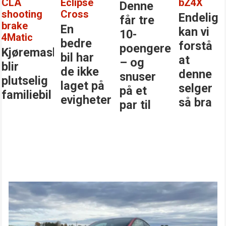
CLA
Eclipse
bZ4X
Denne
shooting
Cross
Endelig
får tre
brake
En
kan vi
10-
4Matic
bedre
forstå
poengere
Kjøremaskinen
bil har
at
– og
blir
de ikke
denne
snuser
plutselig
laget på
selger
på et
familiebil
evigheter
så bra
par til