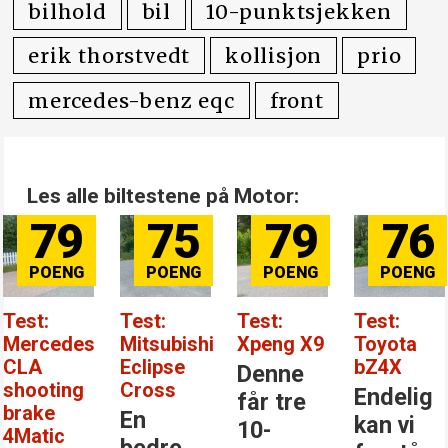
bilhold
bil
10-punktsjekken
erik thorstvedt
kollisjon
prio
mercedes-benz eqc
front
Les alle biltestene på Motor:
79
75
79
76
Test:
Test:
Test:
Test:
Mercedes
Mitsubishi
Xpeng X9
Toyota
CLA
Eclipse
bZ4X
Denne
shooting
Cross
Endelig
får tre
brake
En
kan vi
10-
4Matic