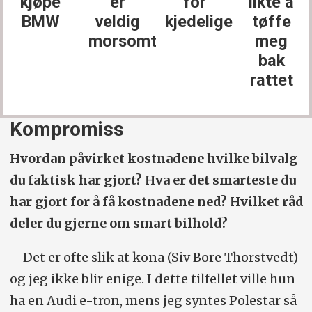
kjøpe
er
for
likte å
BMW
veldig
kjedelige
tøffe
morsomt
meg
bak
rattet
Kompromiss
Hvordan påvirket kostnadene hvilke bilvalg
du faktisk har gjort? Hva er det smarteste du
har gjort for å få kostnadene ned? Hvilket råd
deler du gjerne om smart bilhold?
– Det er ofte slik at kona (Siv Bore Thorstvedt)
og jeg ikke blir enige. I dette tilfellet ville hun
ha en Audi e-tron, mens jeg syntes Polestar så