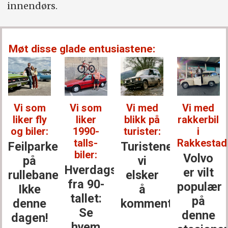
innendørs.
Møt disse glade entusiastene:
Vi som
Vi som
Vi med
Vi med
liker fly
liker
blikk på
rakkerbil
og biler:
1990-
turister:
i
talls-
Rakkestad
Feilparkert
Turistene
biler:
Volvo
på
vi
Hverdagsbiler
er vilt
rullebanen?
elsker
fra 90-
populær
Ikke
å
tallet:
på
denne
kommentere
Se
denne
dagen!
hvem