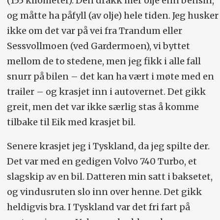
(155 kilometer). Den drakk mer olje enn bensin,
sitt første ekteskap. Sønnen Kristian
og måtte ha påfyll (av olje) hele tiden. Jeg husker
Thorstvedt (26) spiller for italienske
ikke om det var på vei fra Trandum eller
Sassuolo.
Sessvollmoen (ved Gardermoen), vi byttet
mellom de to stedene, men jeg fikk i alle fall
snurr på bilen – det kan ha vært i møte med en
trailer – og krasjet inn i autovernet. Det gikk
greit, men det var ikke særlig stas å komme
tilbake til Eik med krasjet bil.
Senere krasjet jeg i Tyskland, da jeg spilte der.
Det var med en gedigen Volvo 740 Turbo, et
slagskip av en bil. Datteren min satt i baksetet,
og vindusruten slo inn over henne. Det gikk
heldigvis bra. I Tyskland var det fri fart på