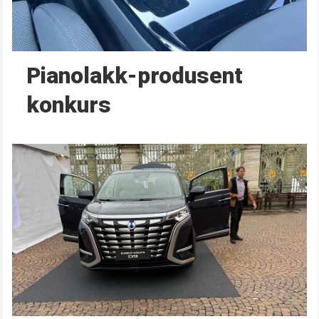
Pianolakk-produsent
konkurs