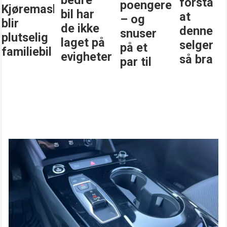
bedre
forstå
poengere
Kjøremaskinen
bil har
at
– og
blir
de ikke
denne
snuser
plutselig
laget på
selger
på et
familiebil
evigheter
så bra
par til