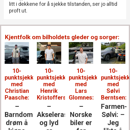
litt i dekkene for å sjekke tilstanden, ser jo alltid
proft ut.
Kjentfolk om bilholdets gleder og sorger:
10-
10-
10-
10-
punktsjekken
punktsjekken
punktsjekken
punktsjek
med
med
med
med
Christian
Henrik
Lars
Sølvi
Paasche:
Kristoffersen:
Glomnes:
Berntsen:
–
–
–
Farmen-
Barndoms­
Akselerasjon
Norske
Sølvi: –
drøm å
og lyd
biler er
Jeg