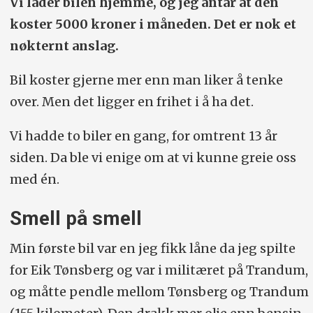
Tottenham Hotspur fra 1989 til 1996, da
Vi lader bilen hjemme, og jeg antar at den
koster 5000 kroner i måneden. Det er nok et
han ble tvunget til å legge opp på grunn
nøkternt anslag.
av en ryggskade. Spilte før det for
Viking, Eik Tønsberg, Borussia
Bil koster gjerne mer enn man liker å tenke
Mönchengladbach og IFK Göteborg.
over. Men det ligger en frihet i å ha det.
Mangeårig ekspertkommentator på TV.
Vi hadde to biler en gang, for omtrent 13 år
Deltok i fjor i TV 2s realityprogram
siden. Da ble vi enige om at vi kunne greie oss
«Spillet». Ble for snart 20 år siden kjent
med én.
som trener for «Tufte IL», TV Norges
Smell på smell
serie om det såkalte nerdelaget.
Gift (2001) med Siv Bore Thorstvedt,
Min første bil var en jeg fikk låne da jeg spilte
som han har to barn med. To barn fra
for Eik Tønsberg og var i militæret på Trandum,
tidligere ekteskap, Siv har en datter fra
og måtte pendle mellom Tønsberg og Trandum