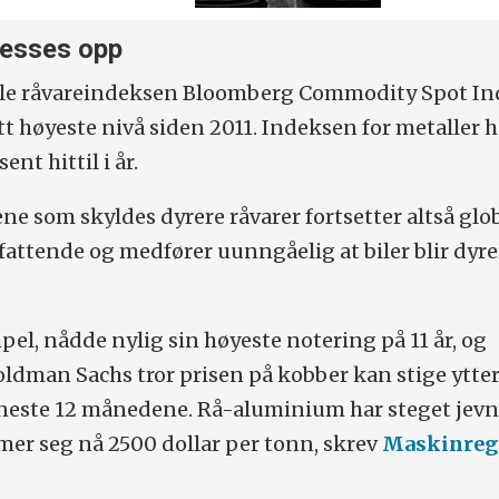
resses opp
ale råvareindeksen Bloomberg Commodity Spot In
sitt høyeste nivå siden 2011. Indeksen for metaller 
nt hittil i år.
 som skyldes dyrere råvarer fortsetter altså glob
fattende og medfører uunngåelig at biler blir dyre
pel, nådde nylig sin høyeste notering på 11 år, og
ldman Sachs tror prisen på kobber kan stige ytter
 neste 12 månedene. Rå-aluminium har steget jevn
r seg nå 2500 dollar per tonn, skrev
Maskinregi