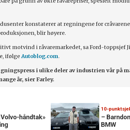
 bare på grunn av økte råvarepriser, spesielt rhodi
.
odusenter konstaterer at regningene for cråvaren
lproduksjonen, blir høyere.
itivt motvind i råvaremarkedet, sa Ford-toppsjef 
e, ifølge
Autoblog.com
.
tigningspress i ulike deler av industrien vår på m
mange år, sier Farley.
«Volvo-håndtak»
– Barndom
ring
BMW