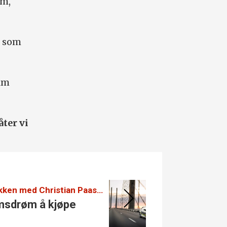
um,
e som
Jim
åter vi
10-punktsjekken med Christian Paasche:
Audi let
s­drøm å kjøpe
Se de 
A2 e-