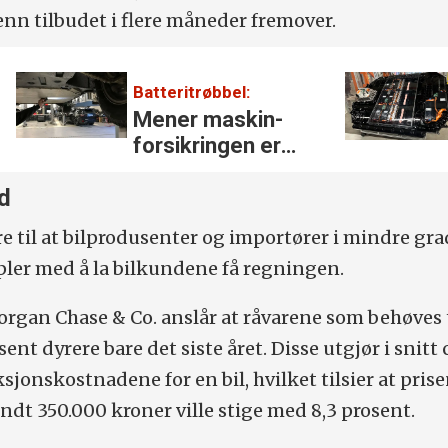
enn tilbudet i flere måneder fremover.
Batteritrøbbel:
Mener maskin­
-
forsikringen er
nærmest verdiløs
d
føre til at bilprodusenter og importører i mindre gr
upler med å la bilkundene få regningen.
organ Chase & Co. anslår at råvarene som behøves t
osent dyrere bare det siste året. Disse utgjør i snitt 
jonskostnadene for en bil, hvilket tilsier at pris
rundt 350.000 kroner ville stige med 8,3 prosent.