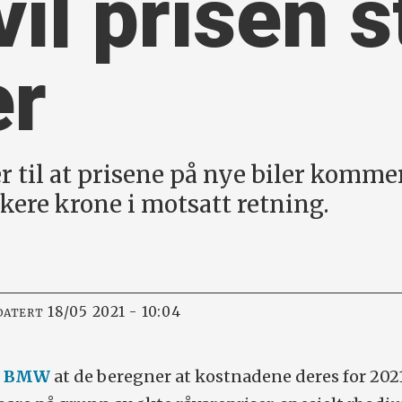
vil prisen s
er
 til at prisene på nye biler kommer 
rkere krone i motsatt retning.
18/05 2021 - 10:04
DATERT
e BMW
at de beregner at kostnadene deres for 202