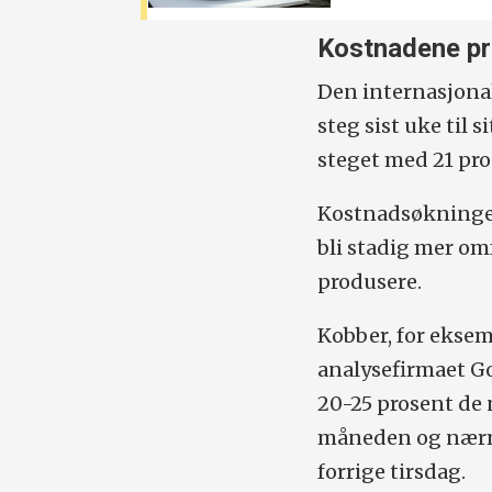
Kostnadene p
Den internasjon
steg sist uke til 
steget med 21 prose
Kostnadsøkningene
bli stadig mer om
produsere.
Kobber, for eksem
analysefirmaet Go
20-25 prosent de
måneden og nærme
forrige tirsdag.