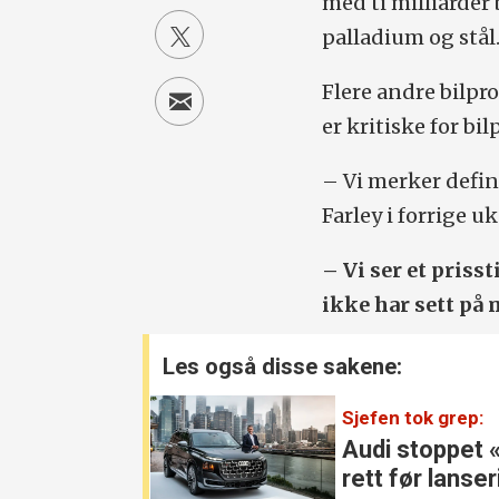
med ti milliarder
palladium og stål
Flere andre bilpr
er kritiske for bi
– Vi merker defin
Farley i forrige uk
– Vi ser et priss
ikke har sett på 
Les også disse sakene:
Sjefen tok grep:
Audi stoppet 
rett før lanse