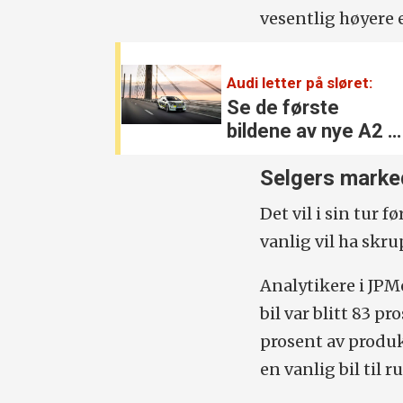
vesentlig høyere 
Audi letter på sløret:
Se de første
bildene av nye A2 e
tron
Selgers marke
Det vil i sin tur 
vanlig vil ha skr
Analytikere i JPM
bil var blitt 83 pr
prosent av produks
en vanlig bil til 