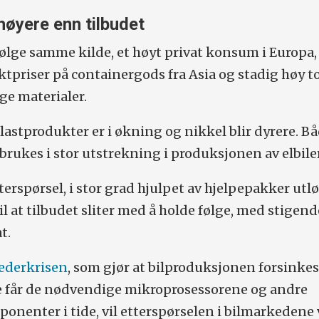
høyere enn tilbudet
ølge samme kilde, et høyt privat konsum i Europa,
tpriser på containergods fra Asia og stadig høy to
ge materialer.
lastprodukter er i økning og nikkel blir dyrere. B
brukes i stor utstrekning i produksjonen av elbiler
terspørsel, i stor grad hjulpet av hjelpepakker utlø
l at tilbudet sliter med å holde følge, med stigend
t.
lederkrisen
, som gjør at bilproduksjonen forsinkes
e får de nødvendige mikroprosessorene og andre
onenter i tide, vil etterspørselen i bilmarkedene