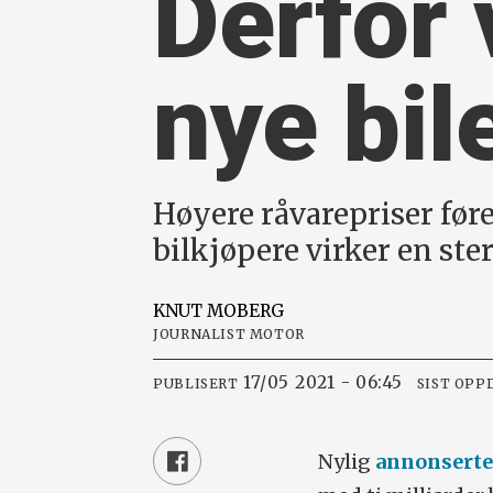
Derfor 
nye bil
Høyere råvarepriser fører
bilkjøpere virker en ste
KNUT
MOBERG
JOURNALIST MOTOR
17/05 2021 - 06:45
PUBLISERT
SIST OPP
Nylig
annonsert