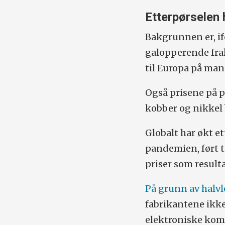
Etterpørselen 
Bakgrunnen er, if
galopperende frak
til Europa på man
Også prisene på p
kobber og nikkel 
Globalt har økt et
pandemien, ført ti
priser som resulta
På grunn av halv
fabrikantene ikk
elektroniske komp