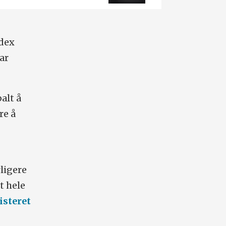
dex
har
alt å
re å
ligere
t hele
steret