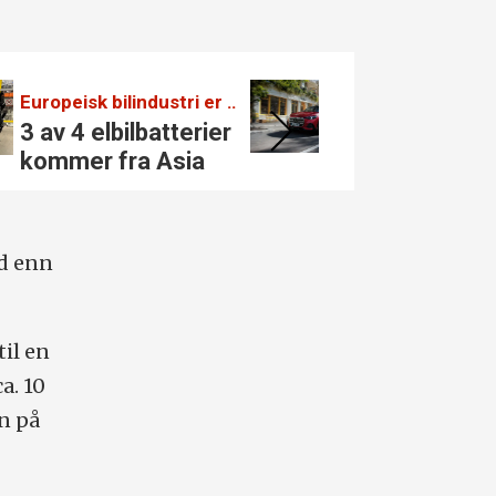
Europeisk bilindustri er avhengig av Asia:
Ny familie-S
3 av 4 elbil­batterier
GLA-nyhet
kommer fra Asia
Mercedes
ad enn
il en
ca. 10
en på