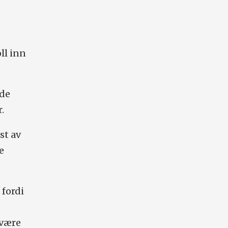
ll inn
åde
.
st av
e
 fordi
 være