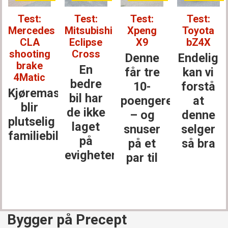
Test:
Test:
Test:
Test:
hi
Xpeng
Toyota
Mercedes-
BYD Atto
X9
bZ4X
Benz
EVO
GLC
Denne
Endelig
Kanskje
Den
får tre
kan vi
er
største
10-
forstå
dette
stjernen
poengere
at
årets
e
i
– og
denne
beste
klassen
snuser
selger
bilkjøp
på et
så bra
ter
par til
Bygger på Precept