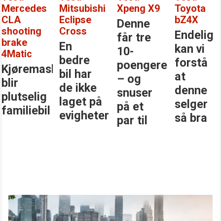
i
Xpeng X9
Toyota
Mercedes-
Atto E
bZ4X
Benz GLC
Denne
Kanskj
Endelig
Den
får tre
er det
kan vi
største
10-
årets
forstå
stjernen
poengere
beste
at
i
– og
bilkjøp
denne
klassen
snuser
selger
på et
r
så bra
par til