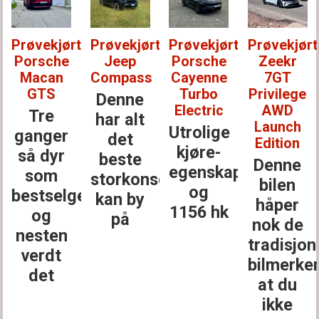
t:
Prøvekjørt:
Prøvekjørt:
Prøvekjørt:
Prøvekjørt
Jeep
Porsche
Zeekr
Lexus
Compass
Cayenne
7GT
RZ 550e
Turbo
Privilege
Denne
En uke
Electric
AWD
har alt
med
Launch
Utrolige
det
dette,
Edition
kjøre­
beste
og du
Denne
egenskaper
storkonsernet
vil
bilen
og
erne
kan by
kanskje
håper
1156 hk
på
ikke ha
nok de
noe
tradisjonelle
annet
bilmerkene
at du
ikke