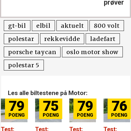
prøver
gt-bil
elbil
aktuelt
800 volt
polestar
rekkevidde
ladefart
porsche taycan
oslo motor show
polestar 5
Les alle biltestene på Motor:
79
76
84
8
Test:
Test:
Test:
Test: B