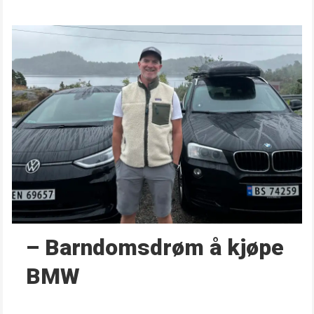
– Barndoms­drøm å kjøpe
BMW