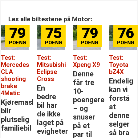
Les alle biltestene på Motor:
79
75
79
76
Test:
Test:
Test:
Test:
Mercedes
Mitsubishi
Xpeng X9
Toyota
CLA
Eclipse
bZ4X
Denne
shooting
Cross
Endelig
får tre
brake
En
kan vi
10-
4Matic
bedre
forstå
poengere
Kjøremaskinen
bil har
at
– og
blir
de ikke
denne
snuser
plutselig
laget på
selger
på et
familiebil
evigheter
så bra
par til