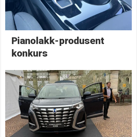
Pianolakk-produsent
konkurs