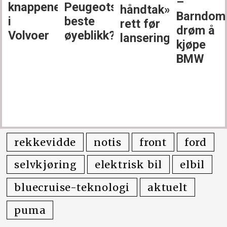
–
knappene
Peugeots
håndtak»
Barndom
i
beste
rett før
drøm å
Volvoer
øyeblikk?
lansering
kjøpe
BMW
rekkevidde
notis
front
ford
selvkjøring
elektrisk bil
elbil
bluecruise-teknologi
aktuelt
puma