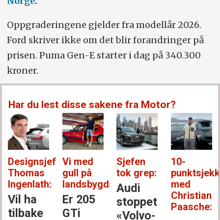
Norge
.
Oppgraderingene gjelder fra modellår 2026.
Ford skriver ikke om det blir forandringer på
prisen. Puma Gen-E starter i dag på 340.300
kroner.
Har du lest disse sakene fra Motor?
Designsjef
Vi med
Sjefen
10-
Thomas
gull på
tok grep:
punktsjek
Ingenlath:
landsbygda:
med
Audi
Christian
Vil ha
Er 205
stoppet
Paasche:
tilbake
GTi
«Volvo-