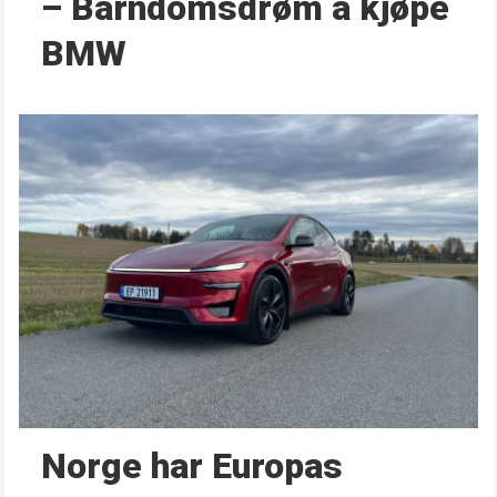
– Barndoms­drøm å kjøpe
BMW
Norge har Europas