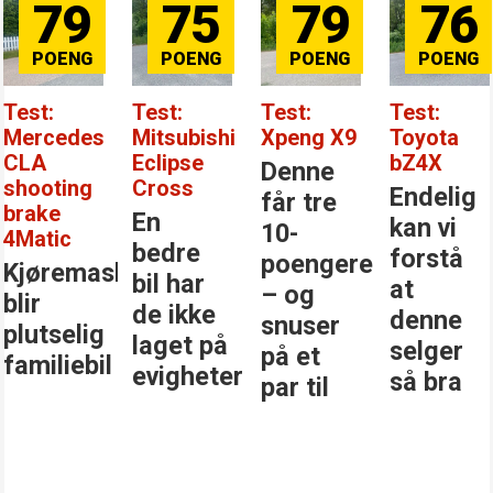
79
75
79
76
Test:
Test:
Test:
Test:
Mercedes
Mitsubishi
Xpeng X9
Toyota
CLA
Eclipse
bZ4X
Denne
shooting
Cross
Endelig
får tre
brake
En
kan vi
10-
4Matic
bedre
forstå
poengere
Kjøremaskinen
bil har
at
– og
blir
de ikke
denne
snuser
plutselig
laget på
selger
på et
familiebil
evigheter
så bra
par til