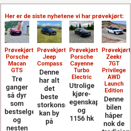
Her er de siste nyhetene vi har prøvekjørt:
Prøvekjørt:
Prøvekjørt:
Prøvekjørt:
Prøvekjørt
Porsche
Jeep
Porsche
Zeekr
Macan
Compass
Cayenne
7GT
GTS
Turbo
Privilege
Denne
Electric
AWD
Tre
har alt
Launch
Utrolige
ganger
det
Edition
kjøre­
så dyr
beste
Denne
egenskaper
som
storkonsernet
bilen
og
bestselgerne
kan by
håper
1156 hk
og
på
nok de
nesten