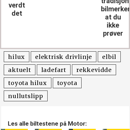
tradisjon
verdt
bilmerke
det
at du
ikke
prøver
hilux
elektrisk drivlinje
elbil
aktuelt
ladefart
rekkevidde
toyota hilux
toyota
nullutslipp
Les alle biltestene på Motor: