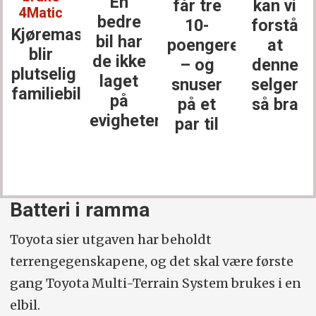
En
får tre
kan vi
4Matic
bedre
10-
forstå
Kjøremaskinen
bil har
poengere
at
blir
de ikke
– og
denne
plutselig
laget
snuser
selger
familiebil
på
på et
så bra
evigheter
par til
Batteri i ramma
Toyota sier utgaven har beholdt
terrengegenskapene, og det skal være første
gang Toyota Multi-Terrain System brukes i en
elbil.