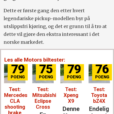
Dette er første gang den etter hvert
legendariske pickup-modellen byr på
utslippsfri kjøring, og det er grunn til å tro at
dette vil gjøre den ekstra interessant i det
norske markedet.
Les alle Motors biltester:
79
75
79
76
Test:
Test:
Test:
Test:
Mercedes
Mitsubishi
Xpeng
Toyota
CLA
Eclipse
X9
bZ4X
shooting
Cross
Denne
Endelig
brake