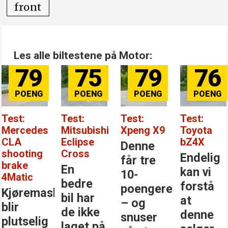
front
Les alle biltestene på Motor:
79
75
79
76
Test:
Test:
Test:
Test:
Mercedes
Mitsubishi
Xpeng X9
Toyota
CLA
Eclipse
bZ4X
Denne
shooting
Cross
Endelig
får tre
brake
En
kan vi
10-
4Matic
bedre
forstå
poengere
Kjøremaskinen
bil har
at
– og
blir
de ikke
denne
snuser
plutselig
laget på