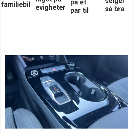
selger
på et
familiebil
evigheter
så bra
par til