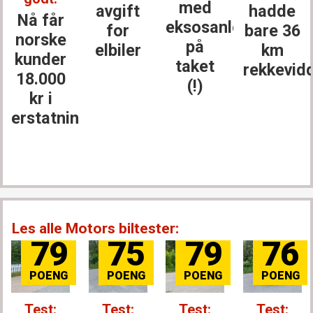
med
avgift
hadde
Nå får
eksosanlegget
for
bare 36
norske
på
elbiler
km
kunder
taket
rekkevid
18.000
(!)
kr i
erstatning
Les alle Motors biltester:
79
75
79
76
Test:
Test:
Test:
Test: