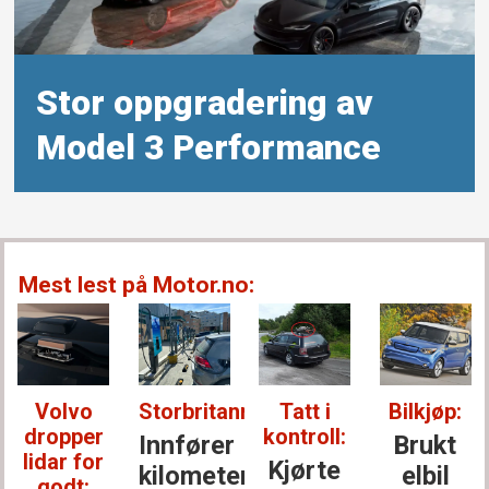
Stor oppgradering av
Model 3 Performance
Mest lest på Motor.no:
Volvo
Storbritannia:
Tatt i
Bilkjøp:
dropper
kontroll:
Innfører
Brukt
lidar for
Kjørte
kilometer­
elbil
godt: