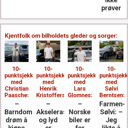
ikke
prøver
Kjentfolk om bilholdets gleder og sorger:
10-
10-
10-
10-
punktsjekken
punktsjekken
punktsjekken
punktsjek
med
med
med
med
Christian
Henrik
Lars
Sølvi
Paasche:
Kristoffersen:
Glomnes:
Berntsen:
–
–
–
Farmen-
Barndoms­
Akselerasjon
Norske
Sølvi: –
drøm å
og lyd
biler er
Jeg