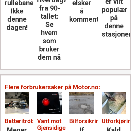
er vilt
rullebanen?
elsker
fra 90-
populær
Ikke
å
tallet:
på
denne
kommentere
Se
denne
dagen!
hvem
stasjone
som
bruker
dem nå
Flere forbrukersaker på Motor.no:
Batteritrøbbel:
Vant mot
Bilforsikring:
Utforkjørin
Gjensidige:
Mener
If
Kald