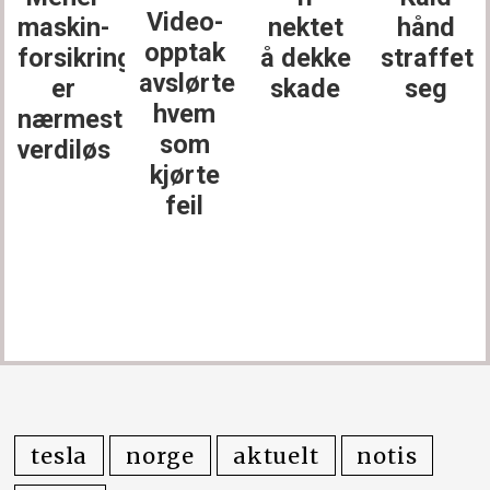
Video-
maskin­
nektet
hånd
opptak
forsikringen
å dekke
straffet
avslørte
er
skade
seg
hvem
nærmest
som
verdiløs
kjørte
feil
tesla
norge
aktuelt
notis