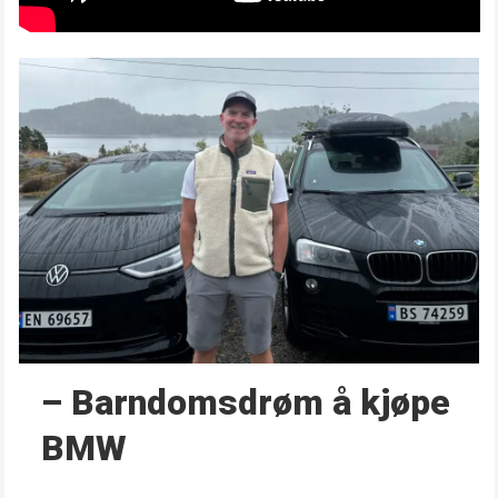
– Barndoms­drøm å kjøpe
BMW