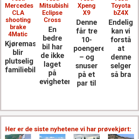
Mercedes
Mitsubishi
Xpeng
Toyota
CLA
Eclipse
X9
bZ4X
shooting
Cross
Denne
Endelig
brake
En
får tre
kan vi
4Matic
bedre
10-
forstå
Kjøremaskinen
bil har
poengere
at
blir
de ikke
– og
denne
plutselig
laget
snuser
selger
familiebil
på
på et
så bra
evigheter
par til
Her er de siste nyhetene vi har prøvekjørt: