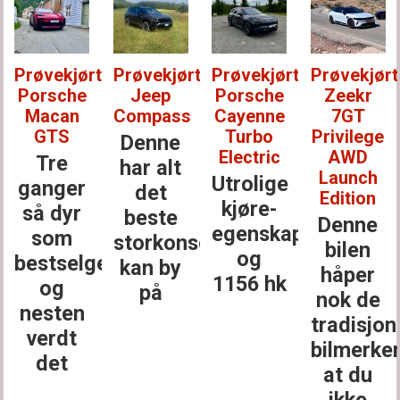
Prøvekjørt:
Prøvekjørt:
Prøvekjørt:
Prøvekjørt
Porsche
Jeep
Porsche
Zeekr
Macan
Compass
Cayenne
7GT
GTS
Turbo
Privilege
Denne
Electric
AWD
Tre
har alt
Launch
Utrolige
ganger
det
Edition
kjøre­
så dyr
beste
Denne
egenskaper
som
storkonsernet
bilen
og
bestselgerne
kan by
håper
1156 hk
og
på
nok de
nesten
tradisjon
verdt
bilmerke
det
at du