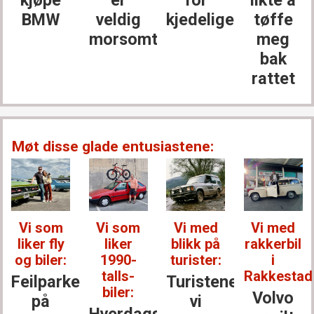
kjøpe
er
for
likte å
BMW
veldig
kjedelige
tøffe
morsomt
meg
bak
rattet
Møt disse glade entusiastene:
Vi som
Vi som
Vi med
Vi med
liker fly
liker
blikk på
rakkerbil
og biler:
1990-
turister:
i
talls-
Rakkestad
Feilparkert
Turistene
biler:
Volvo
på
vi
Hverdagsbiler