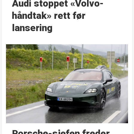
Audi stoppet «Volvo-
håndtak» rett før
lansering
Porsche-sjefen freder