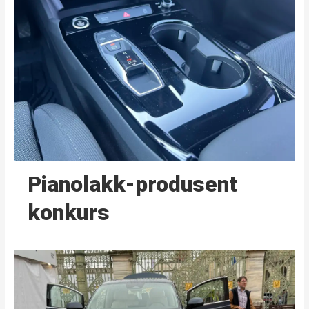
Pianolakk-produsent
konkurs