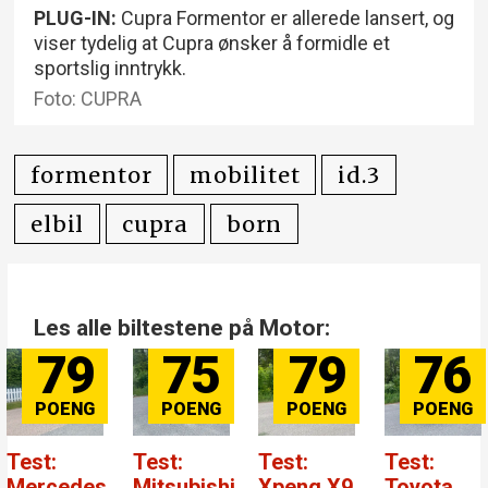
PLUG-IN:
Cupra Formentor er allerede lansert, og
viser tydelig at Cupra ønsker å formidle et
sportslig inntrykk.
Foto: CUPRA
formentor
mobilitet
id.3
elbil
cupra
born
Les alle biltestene på Motor:
79
75
79
76
Test:
Test:
Test:
Test:
Mercedes
Mitsubishi
Xpeng X9
Toyota