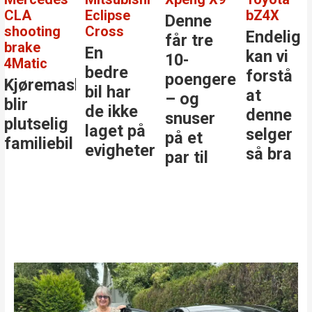
CLA
Eclipse
bZ4X
Denne
shooting
Cross
Endelig
får tre
brake
En
kan vi
10-
4Matic
bedre
forstå
poengere
Kjøremaskinen
bil har
at
– og
blir
de ikke
denne
snuser
plutselig
laget på
selger
på et
familiebil
evigheter
så bra
par til