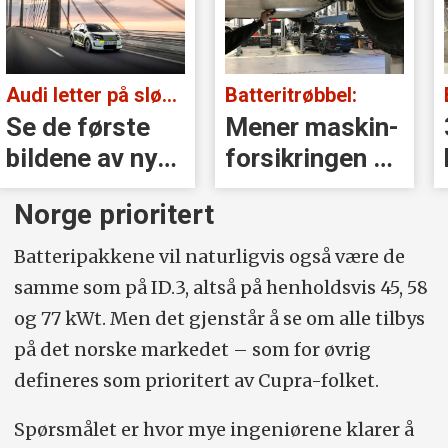
Audi letter på sløret:
Batteritrøbbel:
Se de første
Mener maskin­
bildene av nye
forsikringen er
A2 e-tron
nærmest
Norge prioritert
verdiløs
Batteripakkene vil naturligvis også være de
samme som på ID.3, altså på henholdsvis 45, 58
og 77 kWt. Men det gjenstår å se om alle tilbys
på det norske markedet – som for øvrig
defineres som prioritert av Cupra-folket.
Spørsmålet er hvor mye ingeniørene klarer å