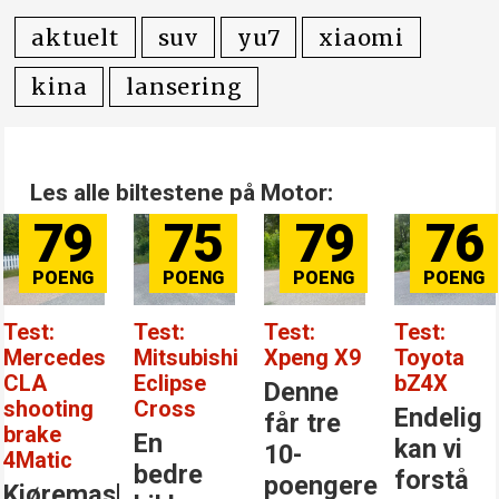
aktuelt
suv
yu7
xiaomi
kina
lansering
Les alle biltestene på Motor:
79
75
79
76
Test:
Test:
Test:
Test:
Mercedes
Mitsubishi
Xpeng X9
Toyota
CLA
Eclipse
bZ4X
Denne
shooting
Cross
Endelig
får tre
brake
En
kan vi
10-
4Matic
bedre
forstå
poengere
Kjøremaskinen