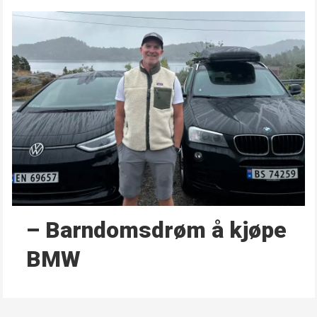
– Barndoms­drøm å kjøpe
BMW