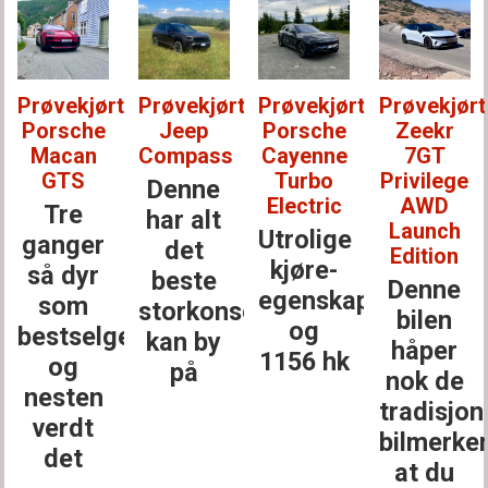
Prøvekjørt:
Prøvekjørt:
Prøvekjørt:
Prøvekjørt
Porsche
Jeep
Porsche
Zeekr
Macan
Compass
Cayenne
7GT
GTS
Turbo
Privilege
Denne
Electric
AWD
Tre
har alt
Launch
Utrolige
ganger
det
Edition
kjøre­
så dyr
beste
Denne
egenskaper
som
storkonsernet
bilen
og
bestselgerne
kan by
håper
1156 hk
og
på
nok de
nesten
tradisjon
verdt
bilmerke
det
at du