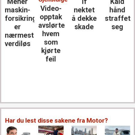
Mener
If
Kald
Video-
maskin­
nektet
hånd
opptak
forsikringen
å dekke
straffet
avslørte
er
skade
seg
hvem
nærmest
som
verdiløs
kjørte
feil
Har du lest disse sakene fra Motor?