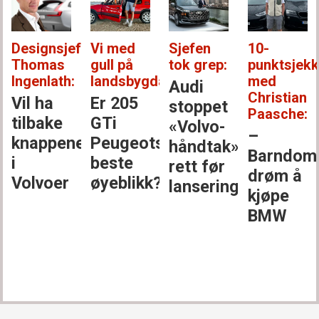
Designsjef
Vi med
Sjefen
10-
Thomas
gull på
tok grep:
punktsjek
Ingenlath:
landsbygda:
med
Audi
Christian
Vil ha
Er 205
stoppet
Paasche:
tilbake
GTi
«Volvo-
–
knappene
Peugeots
håndtak»
Barndom
i
beste
rett før
drøm å
Volvoer
øyeblikk?
lansering
kjøpe
BMW