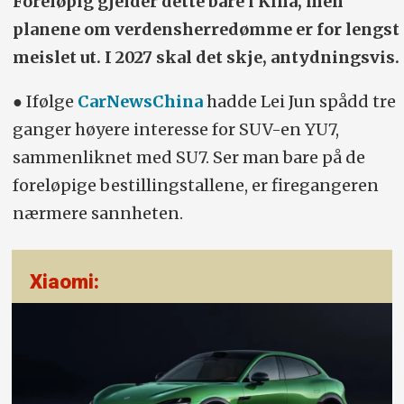
Foreløpig gjelder dette bare i Kina, men
planene om verdensherredømme er for lengst
meislet ut. I 2027 skal det skje, antydningsvis.
● Ifølge
CarNewsChina
hadde Lei Jun spådd tre
ganger høyere interesse for SUV-en YU7,
sammenliknet med SU7. Ser man bare på de
foreløpige bestillingstallene, er firegangeren
nærmere sannheten.
Xiaomi: