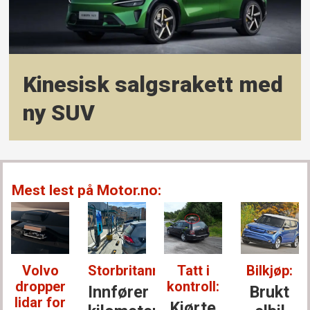
Kinesisk salgsrakett med
ny SUV
Mest lest på Motor.no:
Volvo
Storbritannia:
Tatt i
Bilkjøp:
dropper
kontroll:
Innfører
Brukt
lidar for
Kjørte