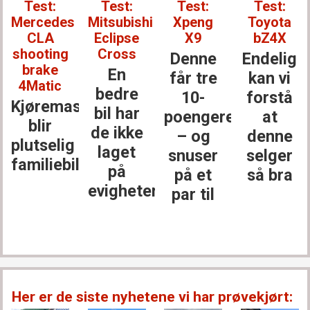
Test:
Test:
Test:
Test:
Mercedes
Mitsubishi
Xpeng
Toyota
CLA
Eclipse
X9
bZ4X
shooting
Cross
Denne
Endelig
brake
En
får tre
kan vi
4Matic
bedre
10-
forstå
Kjøremaskinen
bil har
poengere
at
blir
de ikke
– og
denne
plutselig
laget
snuser
selger
familiebil
på
på et
så bra
evigheter
par til
Her er de siste nyhetene vi har prøvekjørt: