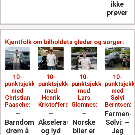
ikke
prøver
Kjentfolk om bilholdets gleder og sorger:
10-
10-
10-
10-
punktsjekken
punktsjekken
punktsjekken
punktsjek
med
med
med
med
Christian
Henrik
Lars
Sølvi
Paasche:
Kristoffersen:
Glomnes:
Berntsen:
–
–
–
Farmen-
Barndoms­
Akselerasjon
Norske
Sølvi: –
drøm å
og lyd
biler er
Jeg