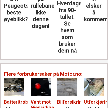
Hverdagsbiler
Peugeots
rullebanen?
elsker
fra 90-
beste
Ikke
å
tallet:
øyeblikk?
denne
komment
Se
dagen!
hvem
som
bruker
dem nå
Flere forbrukersaker på Motor.no:
Batteritrøbbel:
Vant mot
Bilforsikring:
Utforkjørin
Gjensidige: