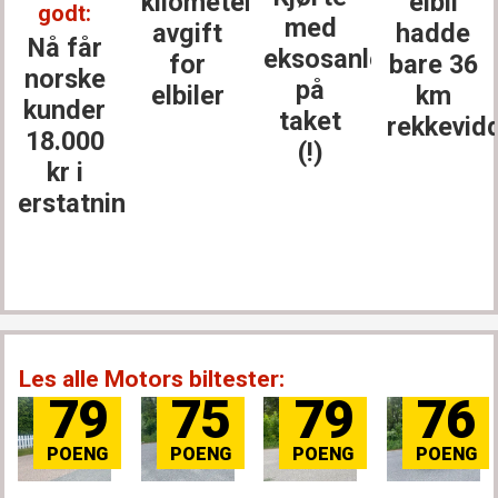
kilometer­
elbil
godt:
med
avgift
hadde
Nå får
eksosanlegget
for
bare 36
norske
på
elbiler
km
kunder
taket
rekkevid
18.000
(!)
kr i
erstatning
Les alle Motors biltester:
79
75
79
76