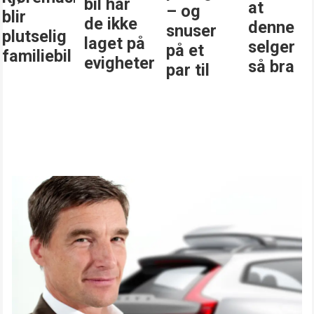
bil har
at
– og
blir
de ikke
denne
snuser
plutselig
laget på
selger
på et
familiebil
evigheter
så bra
par til