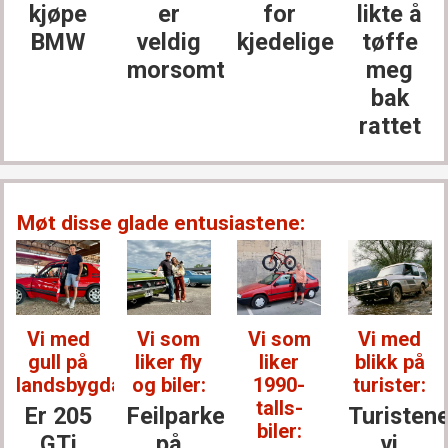
kjøpe
er
for
likte å
BMW
veldig
kjedelige
tøffe
morsomt
meg
bak
rattet
Møt disse glade entusiastene:
Vi med
Vi som
Vi som
Vi med
gull på
liker fly
liker
blikk på
landsbygda:
og biler:
1990-
turister:
talls-
Er 205
Feilparkert
Turisten
biler:
GTi
på
vi