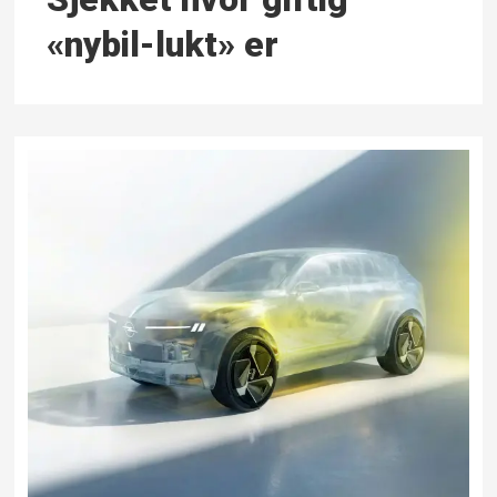
«nybil-lukt» er