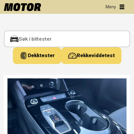
Tag:
tyskland
Dekktester
Rekkeviddetest