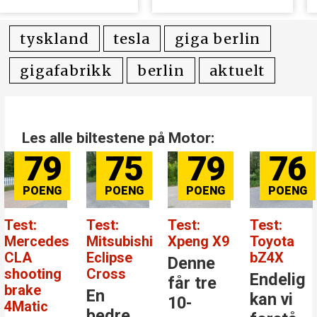
kr i erstatning
avgift for
elbiler
tyskland
tesla
giga berlin
gigafabrikk
berlin
aktuelt
Les alle biltestene på Motor:
79
75
79
76
Test:
Test:
Test:
Test:
Mercedes
Mitsubishi
Xpeng X9
Toyota
CLA
Eclipse
bZ4X
Denne
shooting
Cross
Endelig
får tre
brake
En
kan vi
10-
4Matic
bedre