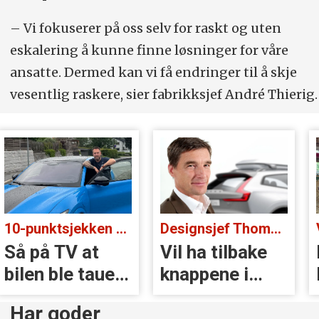
– Vi fokuserer på oss selv for raskt og uten
eskalering å kunne finne løsninger for våre
ansatte. Dermed kan vi få endringer til å skje
vesentlig raskere, sier fabrikksjef André Thierig.
10-punktsjekken med standup-komiker Ørjan Burøe:
Designsjef Thomas Ingenlath:
Så på TV at
Vil ha tilbake
bilen ble tauet
knappene i
inn
Volvoer
Har goder