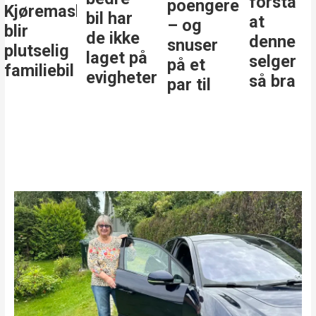
forstå
poengere
Kjøremaskinen
bil har
at
– og
blir
de ikke
denne
snuser
plutselig
laget på
selger
på et
familiebil
evigheter
så bra
par til