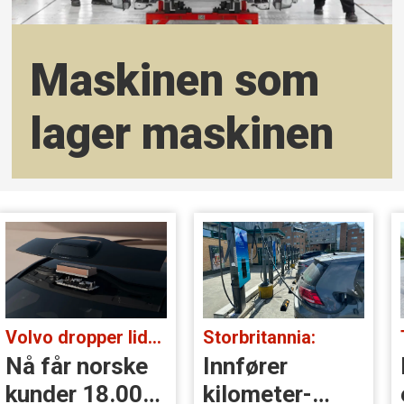
Maskinen som
lager maskinen
Volvo dropper lidar for godt:
Storbritannia:
Nå får norske
Innfører
kunder 18.000
kilometer­