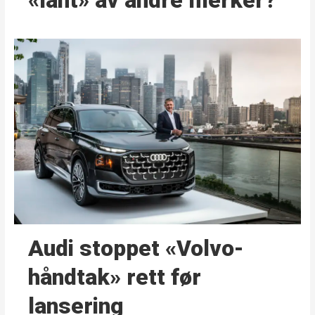
«lånt» av andre merker?
Audi stoppet «Volvo-
håndtak» rett før
lansering