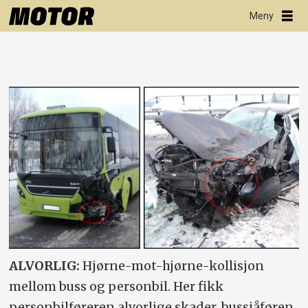
ALVORLIG:
Hjørne-mot-hjørne-kollisjon
mellom buss og personbil. Her fikk
personbilføreren alvorlige skader, bussjåføren