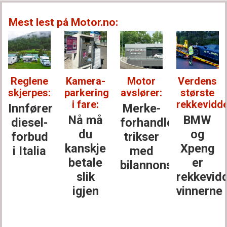
Mest lest på Motor.no:
Reglene
Kamera-
Motor
Verdens
skjerpes:
parkering
avslører:
største
i fare:
rekkevidde
Innfører
Merke­
Nå må
BMW
diesel­
forhandler
du
og
forbud
trikser
kanskje
Xpeng
i Italia
med
betale
er
bilannonser
slik
rekkevid
igjen
vinnerne