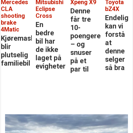
Mercedes
Mitsubishi
Xpeng X9
Toyota
CLA
Eclipse
bZ4X
Denne
shooting
Cross
Endelig
får tre
brake
En
kan vi
10-
4Matic
bedre
forstå
poengere
Kjøremaskinen
bil har
at
– og
blir
de ikke
denne
snuser
plutselig
laget på
selger
på et
familiebil
evigheter
så bra
par til