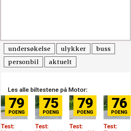
undersøkelse
ulykker
buss
personbil
aktuelt
Les alle biltestene på Motor:
79
75
79
76
Test:
Test:
Test:
Test: