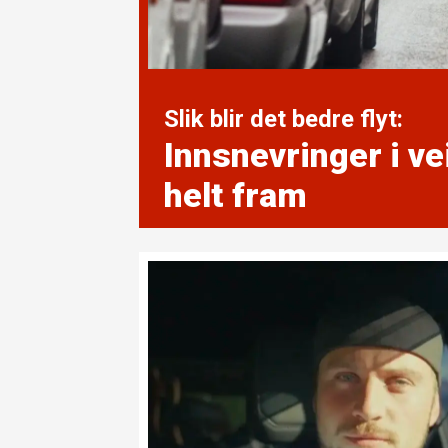
Slik blir det bedre flyt:
Innsnevringer i v
helt fram