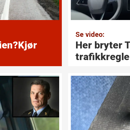
Se video:
eien?Kjør
Her bryter 
trafikk­regle