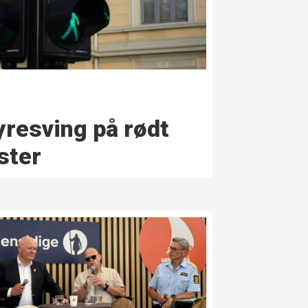
yre­sving på rødt
ister