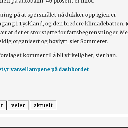
imen på autobahn. 46 prosent er imot.
ring på at spørsmålet nå dukker opp igjen er
mgang i Tyskland, og den bredere klimadebatten. J
ver at det er stor støtte for fartsbegrensninger. M
eldig organisert og høylytt, sier Sommerer.
 forslaget kommer til å bli virkelighet, sier han.
etyr varsellampene på dashbordet
et
veier
aktuelt