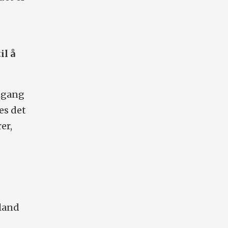
i
il å
mgang
es det
er,
kland