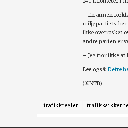
140 kilometer i t
– En annen forkla
miljøpartiets fre
ikke overrasket o
andre parten er v
– Jeg tror ikke at
Les også:
Dette b
(©NTB)
trafikkregler
trafikksikkerh