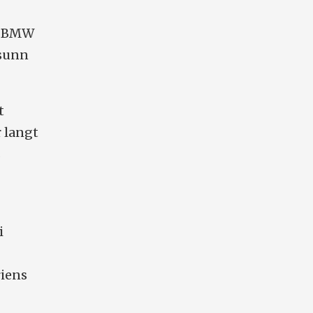
de BMW
 sunn
t
r langt
s
i
riens