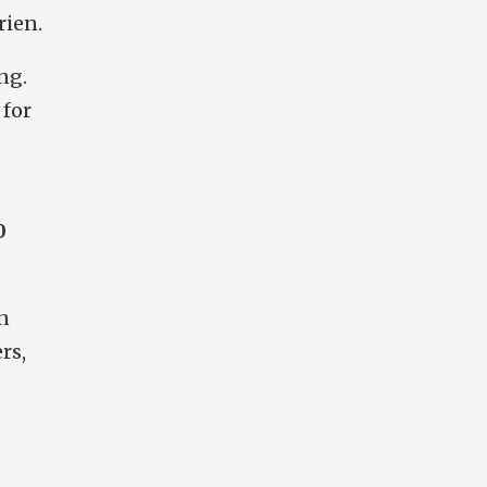
rien.
ng.
 for
0
n
rs,