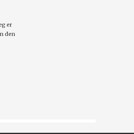
eg er
en den