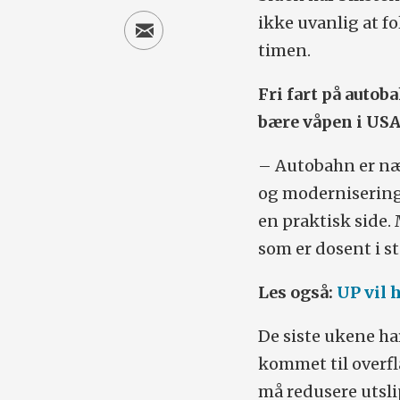
ikke uvanlig at f
timen.
Fri fart på autoba
bære våpen i USA
– Autobahn er næ
og modernisering,
en praktisk side.
som er dosent i st
Les også:
UP vil 
De siste ukene h
kommet til overf
må redusere utsli