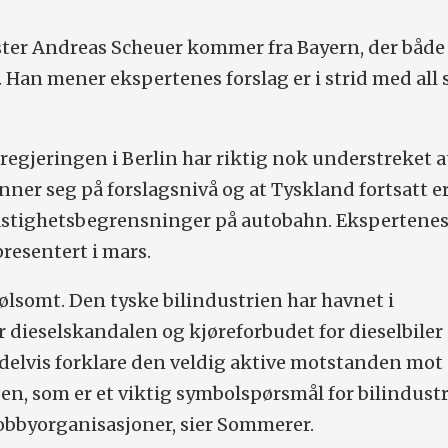
ter Andreas Scheuer kommer fra Bayern, der bå
l. Han mener ekspertenes forslag er i strid med all
 regjeringen i Berlin har riktig nok understreket a
nner seg på forslagsnivå og at Tyskland fortsatt e
astighetsbegrensninger på autobahn. Ekspertene
presentert i mars.
følsomt. Den tyske bilindustrien har havnet i
r dieselskandalen og kjøreforbudet for dieselbiler 
 delvis forklare den veldig aktive motstanden mot
n, som er et viktig symbolspørsmål for bilindust
lobbyorganisasjoner, sier Sommerer.