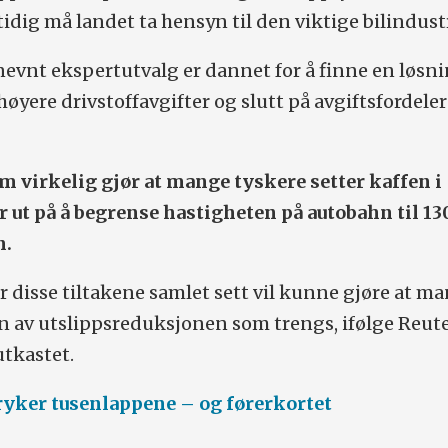
idig må landet ta hensyn til den viktige bilindust
evnt ekspertutvalg er dannet for å finne en løsni
høyere drivstoffavgifter og slutt på avgiftsfordeler
m virkelig gjør at mange tyskere setter kaffen i
 ut på å begrense hastigheten på autobahn til 13
n.
disse tiltakene samlet sett vil kunne gjøre at ma
 av utslippsreduksjonen som trengs, ifølge Reute
utkastet.
 ryker tusenlappene – og førerkortet