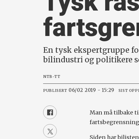
Tysk ras
fartsgr
En tysk ekspertgruppe for
bilindustri og politikere 
NTB-TT
06/02 2019 - 15:29
PUBLISERT
SIST OP
Man må tilbake ti
fartsbegrensning
Siden har bilistene