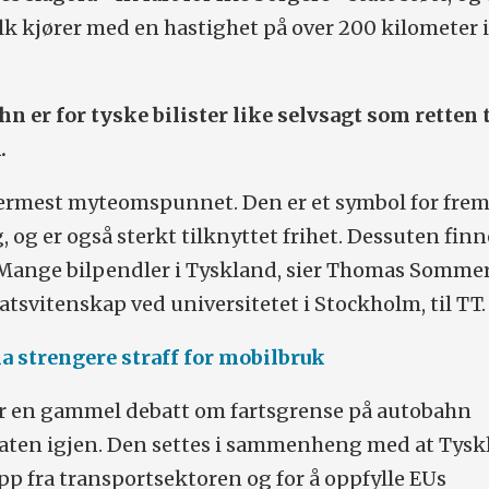
olk kjører med en hastighet på over 200 kilometer 
hn er for tyske bilister like selvsagt som retten t
.
rmest myteomspunnet. Den er et symbol for fre
 og er også sterkt tilknyttet frihet. Dessuten finn
 Mange bilpendler i Tyskland, sier Thomas Sommer
atsvitenskap ved universitetet i Stockholm, til TT.
ha strengere straff for mobilbruk
ar en gammel debatt om fartsgrense på autobahn
laten igjen. Den settes i sammenheng med at Tys
pp fra transportsektoren og for å oppfylle EUs