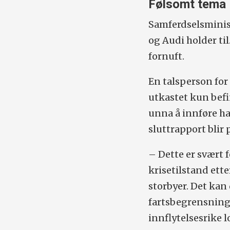
Følsomt tema
Samferdselsminis
og Audi holder ti
fornuft.
En talsperson for
utkastet kun befi
unna å innføre h
sluttrapport blir 
– Dette er svært 
krisetilstand ette
storbyer. Det kan
fartsbegrensninge
innflytelsesrike 