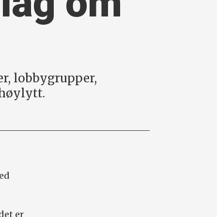
slag om
er, lobbygrupper,
 høylytt.
med
det er