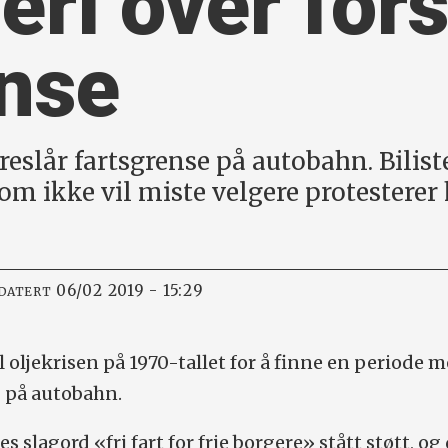
eri over for
ense
eslår fartsgrense på autobahn. Bilist
som ikke vil miste velgere protesterer
06/02 2019 - 15:29
PDATERT
l oljekrisen på 1970-tallet for å finne en periode 
 på autobahn.
s slagord «fri fart for frie borgere» stått støtt, og 