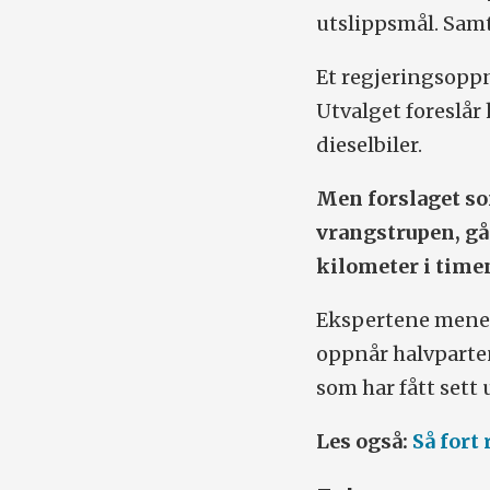
utslippsmål. Samt
Et regjeringsoppn
Utvalget foreslår 
dieselbiler.
Men forslaget so
vrangstrupen, går
kilometer i time
Ekspertene mener 
oppnår halvparten
som har fått sett 
Les også:
Så fort