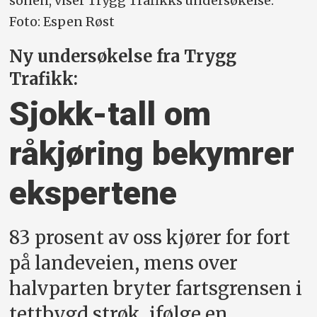
sonen, viser Trygg Trafikks undersøkelse.
Foto: Espen Røst
Ny undersøkelse fra Trygg
Trafikk:
Sjokk-tall om
råkjøring bekymrer
ekspertene
83 prosent av oss kjører for fort
på landeveien, mens over
halvparten bryter fartsgrensen i
tettbygd strøk, ifølge en