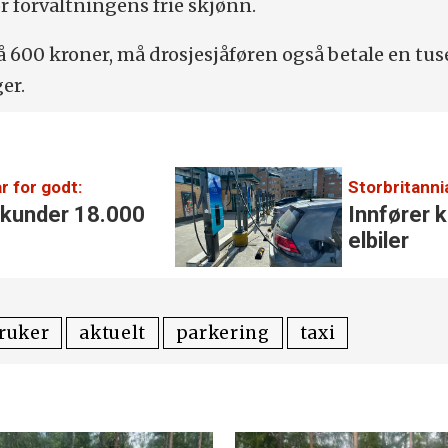
or forvaltningens frie skjønn.
 på 600 kroner, må drosjesjåføren også betale en tu
er.
r for godt:
Storbritanni
 kunder 18.000
Innfører k
elbiler
ruker
aktuelt
parkering
taxi