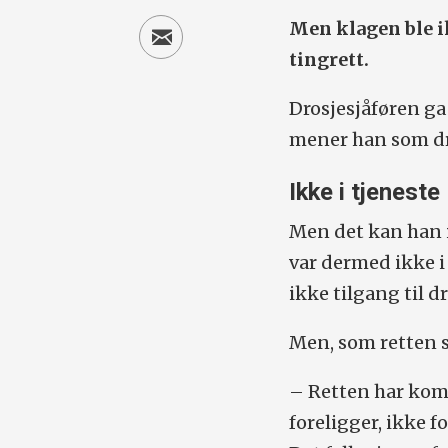
Men klagen ble i
tingrett.
Drosjesjåføren g
mener han som dro
Ikke i tjeneste
Men det kan han i
var dermed ikke i
ikke tilgang til 
Men, som retten s
– Retten har komp
foreligger, ikke f