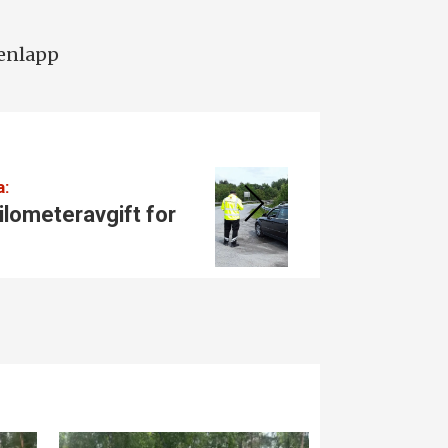
senlapp
a:
Tatt i k
ilometer­avgift for
Kjørt
taket 