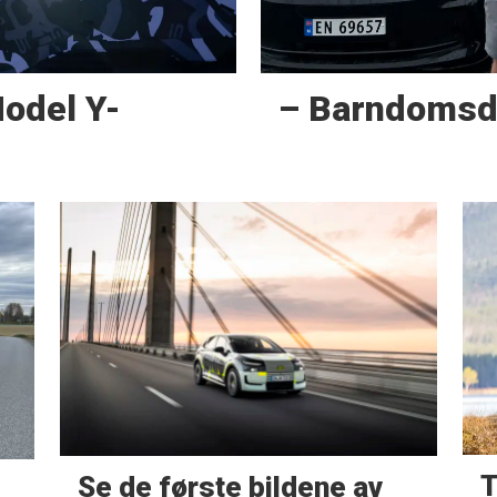
Model Y-
– Barndoms­
T
Se de første bildene av