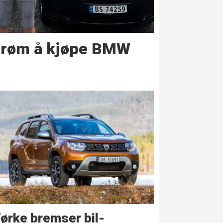
drøm å kjøpe BMW
ørke bremser bil­