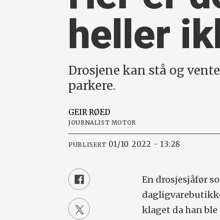
heller ik
Drosjene kan stå og vente
parkere.
GEIR
RØED
JOURNALIST MOTOR
01/10 2022 - 13:28
PUBLISERT
En drosjesjåfør s
dagligvarebutikke
klaget da han ble