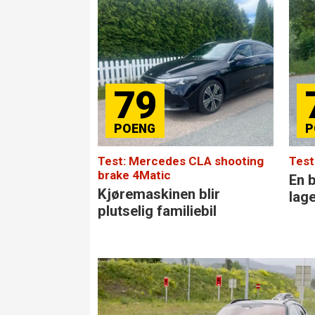
79
Test: Mercedes CLA shooting
Test
brake 4Matic
En b
Kjøremaskinen blir
lag
plutselig familiebil