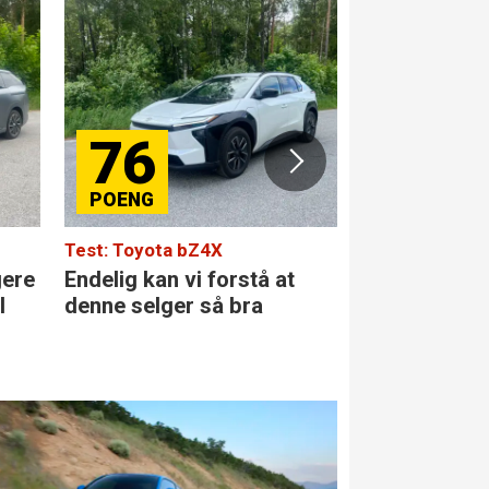
76
84
Test: Toyota bZ4X
Test: Merced
gere
Endelig kan vi forstå at
Den største 
l
denne selger så bra
klassen