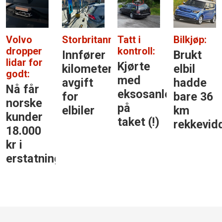
Volvo
Storbritannia:
Tatt i
Bilkjøp:
dropper
kontroll:
Innfører
Brukt
lidar for
Kjørte
kilometer­
elbil
godt:
med
avgift
hadde
Nå får
eksosanlegget
for
bare 36
norske
på
elbiler
km
kunder
taket (!)
rekkevid
18.000
kr i
erstatning