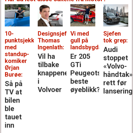
10-
Designsjef
Vi med
Sjefen
punktsjekken
Thomas
gull på
tok grep:
med
Ingenlath:
landsbygda:
Audi
standup-
Vil ha
Er 205
stoppet
komiker
tilbake
GTi
«Volvo-
Ørjan
knappene
Peugeots
håndtak»
Burøe:
i
beste
rett før
Så på
Volvoer
øyeblikk?
lansering
TV at
bilen
ble
tauet
inn