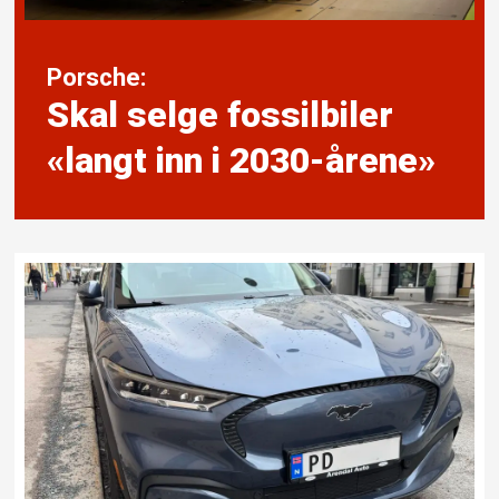
Porsche:
Skal selge fossil­biler
«langt inn i 2030-årene»