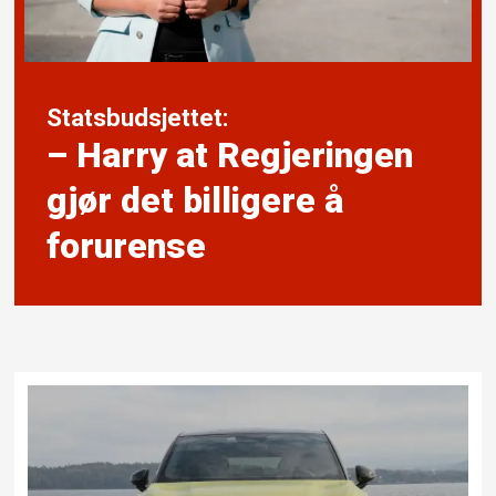
Statsbudsjettet:
– Harry at Regjeringen
gjør det billigere å
forurense