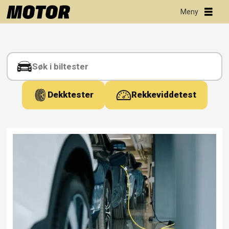
Tag:
fossilbil
Dekktester
Rekkeviddetest