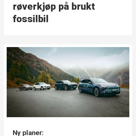
røver­kjøp på brukt
fossilbil
Ny planer: