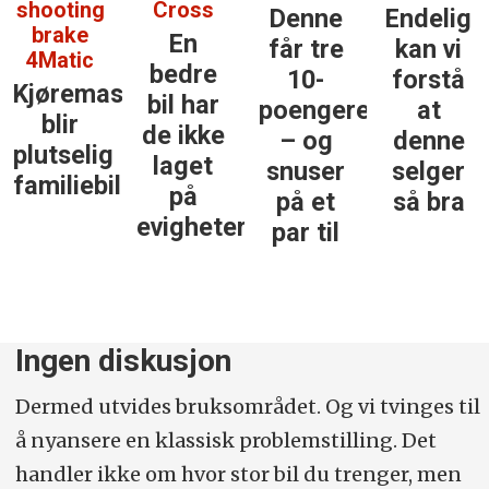
shooting
Cross
Denne
Endelig
brake
En
får tre
kan vi
4Matic
bedre
10-
forstå
Kjøremaskinen
bil har
poengere
at
blir
de ikke
– og
denne
plutselig
laget
snuser
selger
familiebil
på
på et
så bra
evigheter
par til
Ingen diskusjon
Dermed utvides bruksområdet. Og vi tvinges til
å nyansere en klassisk problemstilling. Det
handler ikke om hvor stor bil du trenger, men