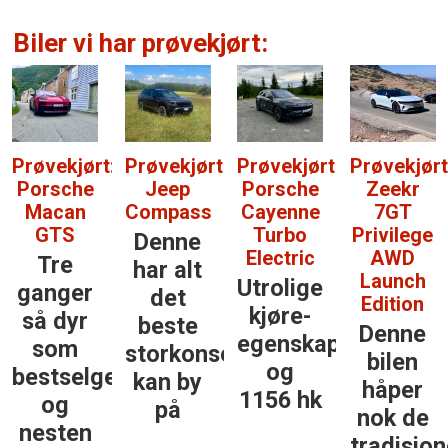
Biler vi har prøvekjørt:
Prøvekjørt:
Prøvekjørt:
Prøvekjørt:
Prøvekjørt
Porsche
Jeep
Porsche
Zeekr
Macan
Compass
Cayenne
7GT
GTS
Turbo
Privilege
Denne
Electric
AWD
Tre
har alt
Launch
Utrolige
ganger
det
Edition
kjøre­
så dyr
beste
Denne
egenskaper
som
storkonsernet
bilen
og
bestselgerne
kan by
håper
1156 hk
og
på
nok de
nesten
tradisjon