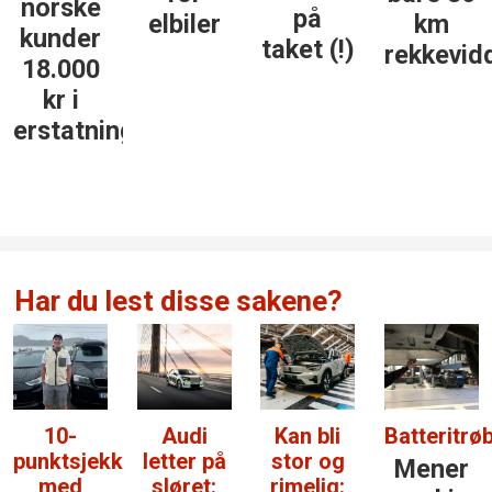
norske
på
elbiler
km
kunder
taket (!)
rekkevid
18.000
kr i
erstatning
Har du lest disse sakene?
10-
Audi
Kan bli
Batteritrøb
punktsjekken
letter på
stor og
Mener
med
sløret:
rimelig: