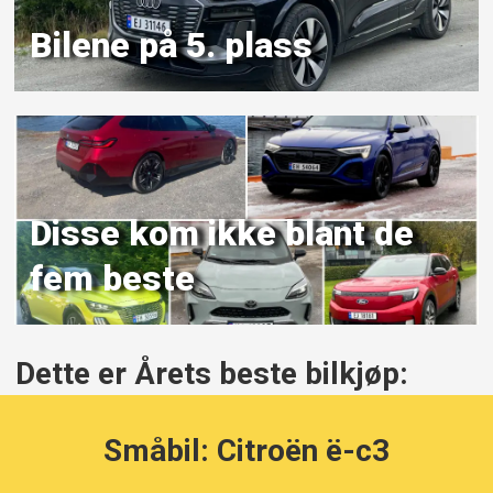
Bilene på 5. plass
Disse kom ikke blant de
fem beste
Dette er Årets beste bilkjøp:
Småbil: Citroën ë-c3