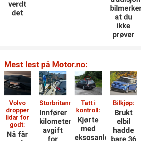
verdt
bilmerke
det
at du
ikke
prøver
Mest lest på Motor.no:
Volvo
Storbritannia:
Tatt i
Bilkjøp:
dropper
kontroll:
Innfører
Brukt
lidar for
Kjørte
kilometer­
elbil
godt:
med
avgift
hadde
Nå får
eksosanlegget
for
bare 36