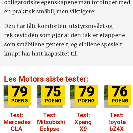
obligatoriske egenskapene man forbinder med
en praktisk småbil, men viktigere:
Den har fått komforten, utstyrsnivået og
rekkevidden som gjør at den takler etappene
som småbilene generelt, og elbilene spesielt,
knapt har hatt kapasitet til.
Les Motors siste tester:
79
75
79
76
Test:
Test:
Test:
Test:
Mercedes
Mitsubishi
Xpeng
Toyota
CLA
Eclipse
X9
bZ4X