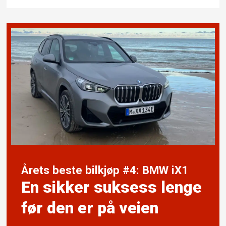
Årets beste bilkjøp #4: BMW iX1
En sikker suksess lenge
før den er på veien