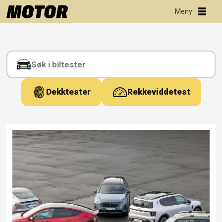
Tag:
årets
beste
Dekktester
Rekkeviddetest
bilkjøp